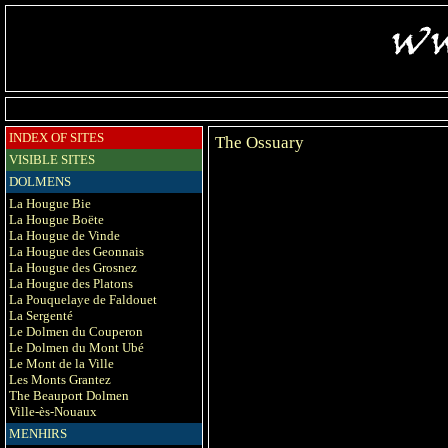
INDEX OF SITES
The Ossuary
VISIBLE SITES
DOLMENS
La Hougue Bie
La Hougue Boëte
La Hougue de Vinde
La Hougue des Geonnais
La Hougue des Grosnez
La Hougue des Platons
La Pouquelaye de Faldouet
La Sergenté
Le Dolmen du Couperon
Le Dolmen du Mont Ubé
Le Mont de la Ville
Les Monts Grantez
The Beauport Dolmen
Ville-ès-Nouaux
MENHIRS