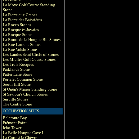
La Moye Golf Course Standing
Stone
La Pierre aux Crabes
La Pierre des Baissières
La Rocco Stones
La Rocque ès Jovaies
La Rocque Stone
La Route de la Hougue Bie Stones
La Rue Laurens Stones
La Rue Voisin Stone
Les Landes Semi Circle of Stones
Les Mielles Golf Course Stones
Les Trois Rocques
Parklands Stone
Patier Lane Stone
Portelet Common Stone
South Hill Stone
St Ouën's Manor Standing Stone
St Saviour's Church Stones
Surville Stones
The Centre Stone
OCCUPATION SITES
Belcroute Bay
Frémont Point
Icho Tower
La Belle Hougue Cave I
La Cotte à la Chèvre