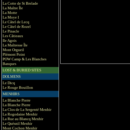
La Cotte de St Brelade
La Maître Île
La Motte
La Moye I
Le Câtel de Lecq
Le Câtel de Rozel
Le Pinacle
Les Câtieaux
Ile Agois
La Maîtresse Île
Mont Orgueil
Plémont Point
POW Camp & Les Blanches
Banques
LOST & BURIED SITES
DOLMENS
Le Dicq
Le Rouge Bouillon
MENHIRS
La Blanche Pierre
La Blanche Pierre
La Clos de La Sergenté Menhir
La Rogodaine Menhir
La Rue au Blancq Menhir
Le Quésnil Menhir
Mont Cochon Menhir