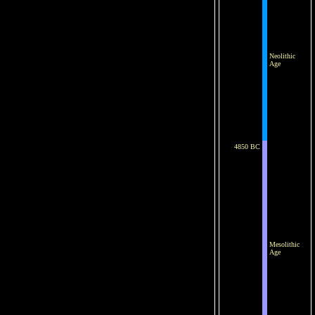
Neolithic
Age
4850 BC
Mesolithic
Age