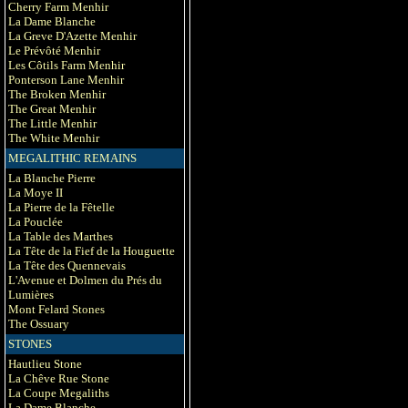
Cherry Farm Menhir
La Dame Blanche
La Greve D'Azette Menhir
Le Prévôté Menhir
Les Côtils Farm Menhir
Ponterson Lane Menhir
The Broken Menhir
The Great Menhir
The Little Menhir
The White Menhir
MEGALITHIC REMAINS
La Blanche Pierre
La Moye II
La Pierre de la Fêtelle
La Pouclée
La Table des Marthes
La Tête de la Fief de la Houguette
La Tête des Quennevais
L'Avenue et Dolmen du Prés du
Lumières
Mont Felard Stones
The Ossuary
STONES
Hautlieu Stone
La Chêve Rue Stone
La Coupe Megaliths
La Dame Blanche