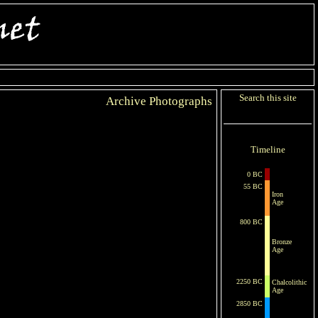
Search this site
Archive Photographs
Timeline
0 BC
55 BC
Iron
Age
800 BC
Bronze
Age
2250 BC
Chalcolithic
Age
2850 BC