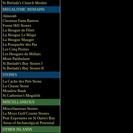
St Brelade's Church Menhir
MEGALITHIC REMAINS
Almorah
Chestnut Farm Barrow
Forest Hill Stones
La Hougue de Fôret
La Hougue Le Bêqui
La Hougue Mauger
La Pouquelée des Pas
Les Cinq Pierres
Les Hougues de Millais
Mont Patibulaire
St Brelade's Bay Stones I
St Brelade's Bay Stones II
STONES
La Cache des Prés Stone
La Chasse Stone
Meadow Bank
St Catherine's Megalith
MISCELLANEOUS
Miscellaneous Stones
La Moye Golf Course Stones
Peat Exposures on St Ouën's Bay
Areas of Archaeolgical Potential
OTHER ISLANDS