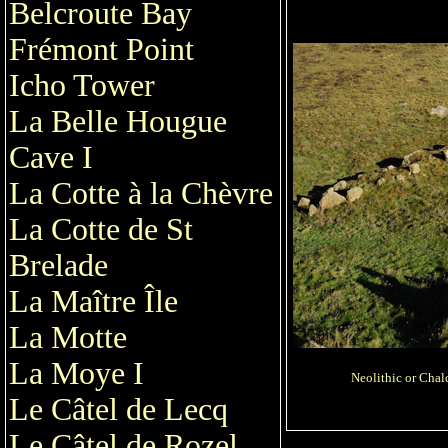
Belcroute Bay
Frémont Point
Icho Tower
La Belle Hougue
Cave I
La Cotte à la Chèvre
La Cotte de St
Brelade
La Maître Île
La Motte
La Moye I
Neolithic or Chalc
Le Câtel de Lecq
Le Câtel de Rozel