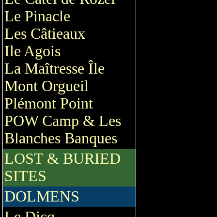
Le Pinacle
Les Câtieaux
Ile Agois
La Maîtresse Île
Mont Orgueil
Plémont Point
POW Camp & Les
Blanches Banques
LOST & BURIED
SITES
DOLMENS
Le Dicq