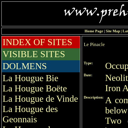
Home Page
|
Site Map
|
Lat
INDEX OF SITES
Le Pinacle
VISIBLE SITES
Type:
Occup
DOLMENS
Date:
Neoli
La Hougue Bie
Iron 
La Hougue Boëte
La Hougue de Vinde
Description:
A com
La Hougue des
below
Geonnais
Two e