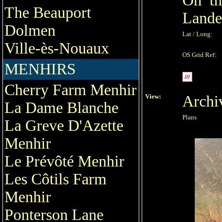
On th
The Beauport
Lande
Dolmen
Lat / Long:
Ville-ès-Nouaux
OS Grid Ref:
MENHIRS
Cherry Farm Menhir
View:
Archi
La Dame Blanche
Plans
La Greve D'Azette
Menhir
Le Prévôté Menhir
Les Côtils Farm
Menhir
Ponterson Lane