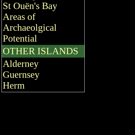
St Ouën's Bay
Areas of
Archaeolgical
Potential
OTHER ISLANDS
Alderney
Guernsey
Herm