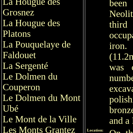
La Hougue des
bee
Grosnez
Neoli
La Hougue des
third
Platons
occup
La Pouquelaye de
iron.
Faldouet
(11.2
La Sergenté
was c
Le Dolmen du
numb
Couperon
excava
Le Dolmen du Mont
polis
Ubé
bronz
Le Mont de la Ville
and a
Les Monts Grantez
Location: