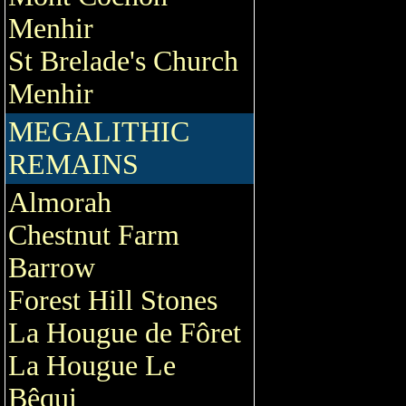
Menhir
St Brelade's Church
Menhir
MEGALITHIC
REMAINS
Almorah
Chestnut Farm
Barrow
Forest Hill Stones
La Hougue de Fôret
La Hougue Le
Bêqui