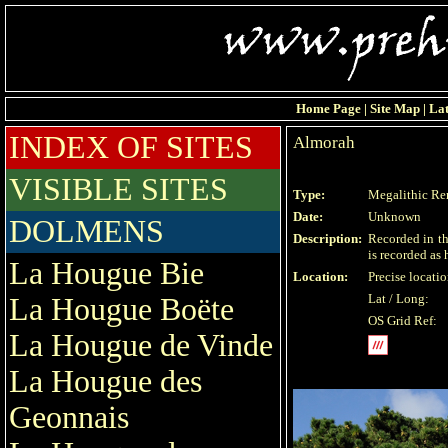
Home Page
|
Site Map
|
Lat
INDEX OF SITES
Almorah
VISIBLE SITES
Type:
Megalithic Re
Date:
Unknown
DOLMENS
Description:
Recorded in th
is recorded as
La Hougue Bie
Location:
Precise locat
Lat / Long:
La Hougue Boëte
OS Grid Ref:
La Hougue de Vinde
La Hougue des
Geonnais