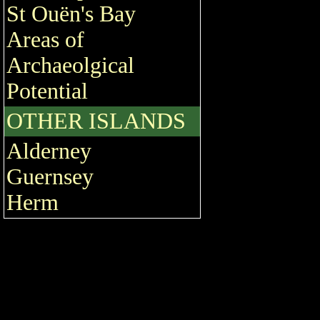
St Ouën's Bay
Areas of
Archaeolgical
Potential
OTHER ISLANDS
Alderney
Guernsey
Herm