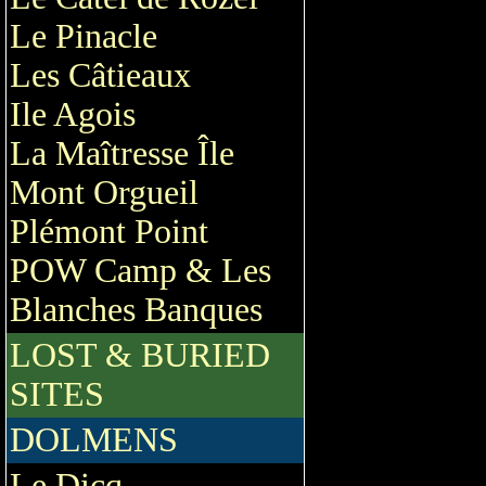
Le Pinacle
Les Câtieaux
Ile Agois
La Maîtresse Île
Mont Orgueil
Plémont Point
POW Camp & Les
Blanches Banques
LOST & BURIED
SITES
DOLMENS
Le Dicq