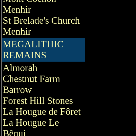
Menhir
St Brelade's Church
Menhir
MEGALITHIC
REMAINS
Almorah
Chestnut Farm
Barrow
Forest Hill Stones
La Hougue de Fôret
La Hougue Le
Bêqui