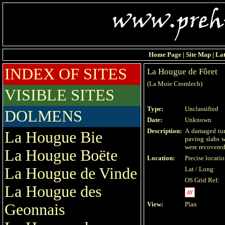
Home Page
|
Site Map
|
Lat
INDEX OF SITES
La Hougue de Fôret
(La Moie Cromlech)
VISIBLE SITES
Type:
Unclassified
DOLMENS
Date:
Unknown
Description:
A damaged tum
La Hougue Bie
paving slabs w
were recovered
La Hougue Boëte
Location:
Precise locati
La Hougue de Vinde
Lat / Long:
OS Grid Ref:
La Hougue des
View:
Plan
Geonnais