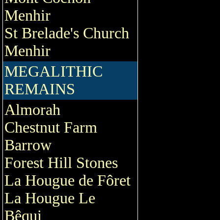
Menhir
St Brelade's Church
Menhir
MEGALITHIC
REMAINS
Almorah
Chestnut Farm
Barrow
Forest Hill Stones
La Hougue de Fôret
La Hougue Le
Bêqui