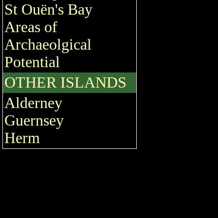
St Ouën's Bay
Areas of
Archaeolgical
Potential
OTHER ISLANDS
Alderney
Guernsey
Herm