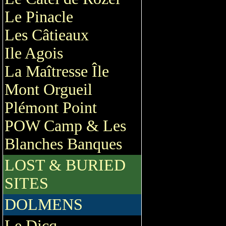
Le Pinacle
Les Câtieaux
Ile Agois
La Maîtresse Île
Mont Orgueil
Plémont Point
POW Camp & Les
Blanches Banques
LOST & BURIED
SITES
DOLMENS
Le Dicq