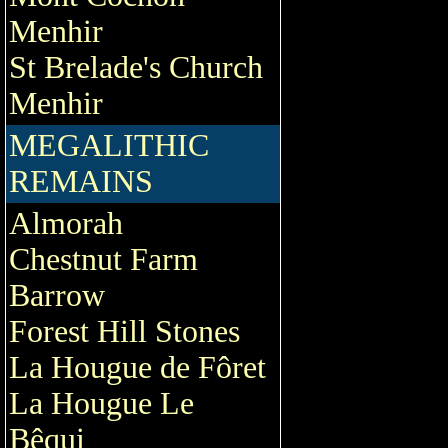
Menhir
St Brelade's Church
Menhir
MEGALITHIC
REMAINS
Almorah
Chestnut Farm
Barrow
Forest Hill Stones
La Hougue de Fôret
La Hougue Le
Bêqui