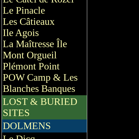
Le Pinacle
Les Câtieaux
Ile Agois
La Maîtresse Île
Mont Orgueil
Plémont Point
POW Camp & Les
Blanches Banques
LOST & BURIED
SITES
DOLMENS
Le Dicq