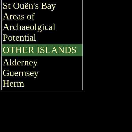
St Ouën's Bay
Areas of
Archaeolgical
Potential
OTHER ISLANDS
Alderney
Guernsey
Herm