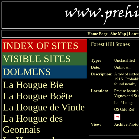
Home Page
|
Site Map
|
Lates
INDEX OF SITES
Forest Hill Stones
VISIBLE SITES
Type:
Unclassified
Date:
Unknown
DOLMENS
Description:
A row of sixtee
1916. Probably
La Hougue Bie
found nearby.
Location:
Precise locat
La Hougue Boëte
Vignes and St 
Lat / Long:
La Hougue de Vinde
OS Grid Ref:
La Hougue des
View:
Archive Photo
Geonnais