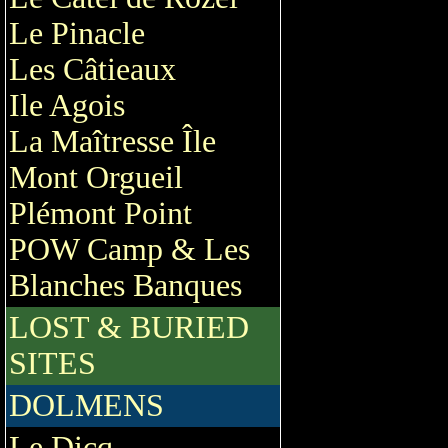
Le Pinacle
Les Câtieaux
Ile Agois
La Maîtresse Île
Mont Orgueil
Plémont Point
POW Camp & Les
Blanches Banques
LOST & BURIED
SITES
DOLMENS
Le Dicq