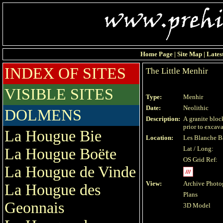
Home Page
|
Site Map
|
Lates
INDEX OF SITES
The Little Menhir
VISIBLE SITES
Type:
Menhir
Date:
Neolithic
DOLMENS
Description:
A granite bloc
prior to excav
La Hougue Bie
Location:
Les Blanche B
Lat / Long:
La Hougue Boëte
OS Grid Ref:
La Hougue de Vinde
View:
Archive Photo
La Hougue des
Plans
Geonnais
3D Model