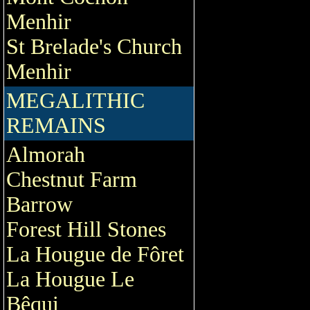
Menhir
St Brelade's Church
Menhir
MEGALITHIC
REMAINS
Almorah
Chestnut Farm
Barrow
Forest Hill Stones
La Hougue de Fôret
La Hougue Le
Bêqui