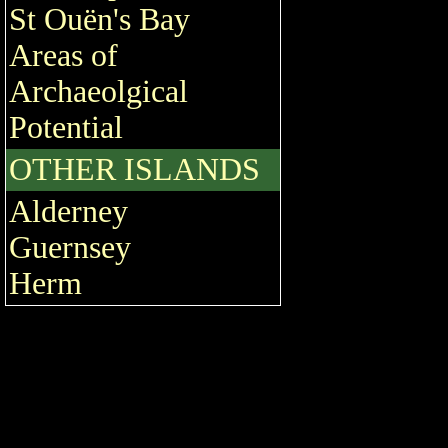
St Ouën's Bay
Areas of
Archaeolgical
Potential
OTHER ISLANDS
Alderney
Guernsey
Herm