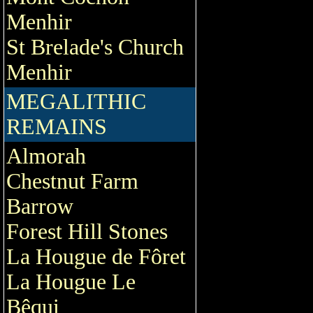
Menhir
St Brelade's Church
Menhir
MEGALITHIC
REMAINS
Almorah
Chestnut Farm
Barrow
Forest Hill Stones
La Hougue de Fôret
La Hougue Le
Bêqui