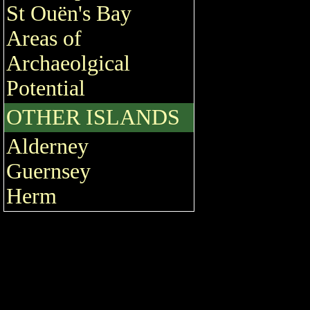
St Ouën's Bay
Areas of
Archaeolgical
Potential
OTHER ISLANDS
Alderney
Guernsey
Herm