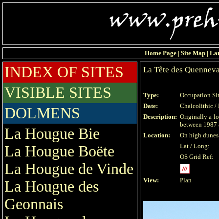
Home Page
|
Site Map
|
Lat
INDEX OF SITES
La Tête des Quenneva
VISIBLE SITES
Type:
Occupation Si
Date:
Chalcolithic /
DOLMENS
Description:
Originally a l
between 1987 a
La Hougue Bie
Location:
On high dunes 
Lat / Long:
La Hougue Boëte
OS Grid Ref:
La Hougue de Vinde
View:
Plan
La Hougue des
Geonnais