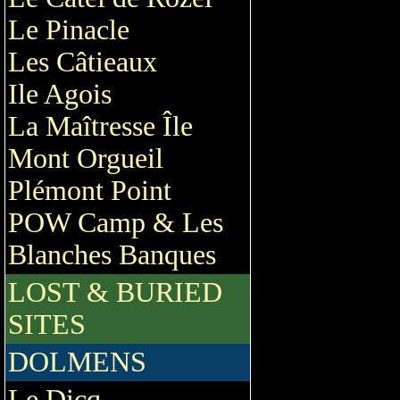
Le Pinacle
Les Câtieaux
Ile Agois
La Maîtresse Île
Mont Orgueil
Plémont Point
POW Camp & Les
Blanches Banques
LOST & BURIED
SITES
DOLMENS
Le Dicq