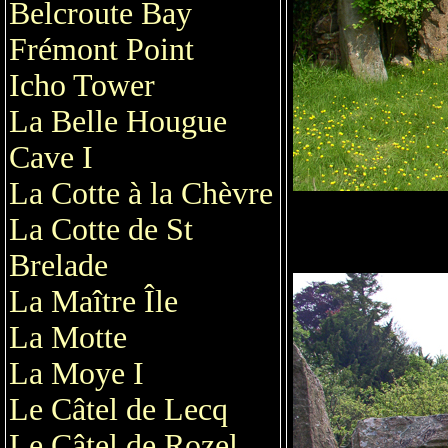
Belcroute Bay
Frémont Point
Icho Tower
La Belle Hougue
Cave I
La Cotte à la Chèvre
La Cotte de St
Brelade
La Maître Île
La Motte
La Moye I
Le Câtel de Lecq
Le Câtel de Rozel