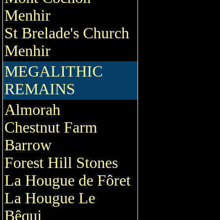
Menhir
St Brelade's Church
Menhir
MEGALITHIC
REMAINS
Almorah
Chestnut Farm
Barrow
Forest Hill Stones
La Hougue de Fôret
La Hougue Le
Bêqui