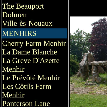
The Beauport
Dolmen
Ville-ès-Nouaux
MENHIRS
Cherry Farm Menhir
La Dame Blanche
La Greve D'Azette
Menhir
Le Prévôté Menhir
Les Côtils Farm
Menhir
Ponterson Lane