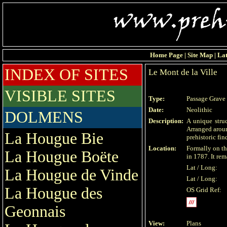
Home Page
|
Site Map
|
Lat
INDEX OF SITES
Le Mont de la Ville
VISIBLE SITES
Type:
Passage Grave
Date:
Neolithic
DOLMENS
Description:
A unique stru
Arranged aroun
La Hougue Bie
prehistoric fin
Location:
Formally on th
La Hougue Boëte
in 1787. It rem
Lat / Long:
La Hougue de Vinde
Lat / Long:
La Hougue des
OS Grid Ref:
Geonnais
View:
Plans