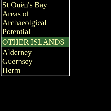
St Ouën's Bay
Areas of
Archaeolgical
Potential
OTHER ISLANDS
Alderney
Guernsey
Herm