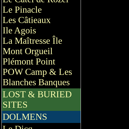
Le Pinacle
Les Câtieaux
Ile Agois
La Maîtresse Île
Mont Orgueil
Plémont Point
POW Camp & Les
Blanches Banques
LOST & BURIED
SITES
DOLMENS
Le Dicq