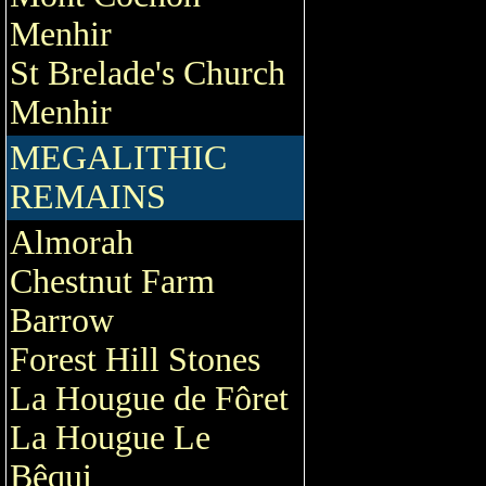
Menhir
St Brelade's Church
Menhir
MEGALITHIC
REMAINS
Almorah
Chestnut Farm
Barrow
Forest Hill Stones
La Hougue de Fôret
La Hougue Le
Bêqui