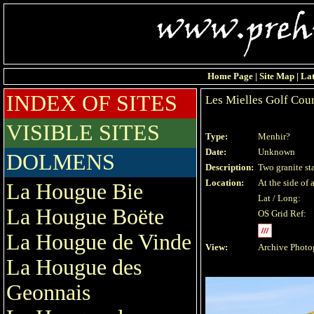
Home Page
|
Site Map
|
Lat
INDEX OF SITES
Les Mielles Golf Cou
VISIBLE SITES
Type:
Menhir?
Date:
Unknown
DOLMENS
Description:
Two granite st
Location:
At the side of
La Hougue Bie
Lat / Long:
La Hougue Boëte
OS Grid Ref:
La Hougue de Vinde
View:
Archive Photo
La Hougue des
Geonnais