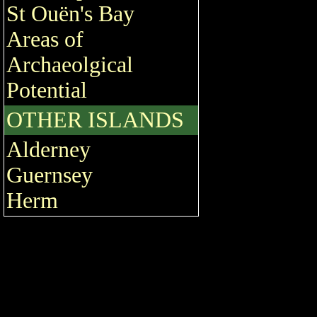
St Ouën's Bay
Areas of
Archaeolgical
Potential
OTHER ISLANDS
Alderney
Guernsey
Herm