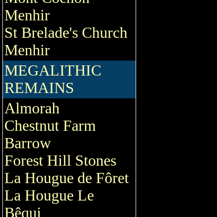
Menhir
St Brelade's Church
Menhir
MEGALITHIC
REMAINS
Almorah
Chestnut Farm
Barrow
Forest Hill Stones
La Hougue de Fôret
La Hougue Le
Bêqui