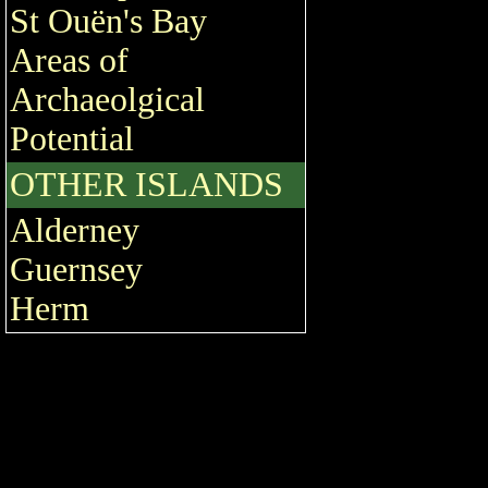
St Ouën's Bay
Areas of
Archaeolgical
Potential
OTHER ISLANDS
Alderney
Guernsey
Herm