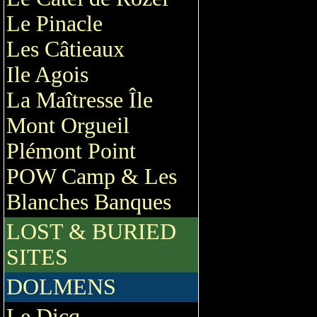
Le Pinacle
Les Câtieaux
Ile Agois
La Maîtresse Île
Mont Orgueil
Plémont Point
POW Camp & Les
Blanches Banques
LOST & BURIED
SITES
DOLMENS
Le Dicq