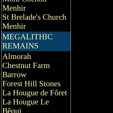
Menhir
St Brelade's Church
Menhir
MEGALITHIC
REMAINS
Almorah
Chestnut Farm
Barrow
Forest Hill Stones
La Hougue de Fôret
La Hougue Le
Bêqui