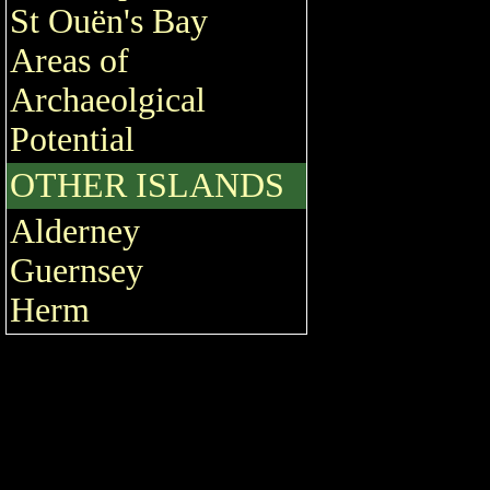
St Ouën's Bay
Areas of
Archaeolgical
Potential
OTHER ISLANDS
Alderney
Guernsey
Herm