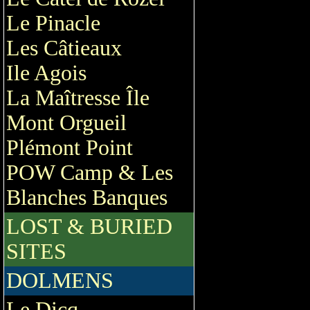
Le Pinacle
Les Câtieaux
Ile Agois
La Maîtresse Île
Mont Orgueil
Plémont Point
POW Camp & Les
Blanches Banques
LOST & BURIED
SITES
DOLMENS
Le Dicq