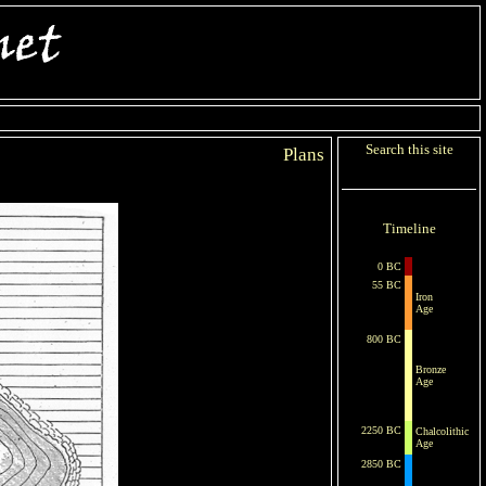
Search this site
Plans
Timeline
0 BC
55 BC
Iron
Age
800 BC
Bronze
Age
2250 BC
Chalcolithic
Age
2850 BC