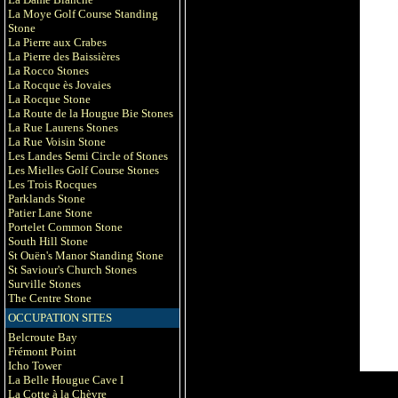
La Moye Golf Course Standing
Stone
La Pierre aux Crabes
La Pierre des Baissières
La Rocco Stones
La Rocque ès Jovaies
La Rocque Stone
La Route de la Hougue Bie Stones
La Rue Laurens Stones
La Rue Voisin Stone
Les Landes Semi Circle of Stones
Les Mielles Golf Course Stones
Les Trois Rocques
Parklands Stone
Patier Lane Stone
Portelet Common Stone
South Hill Stone
St Ouën's Manor Standing Stone
St Saviour's Church Stones
Surville Stones
The Centre Stone
OCCUPATION SITES
Belcroute Bay
Frémont Point
Icho Tower
La Belle Hougue Cave I
La Cotte à la Chèvre