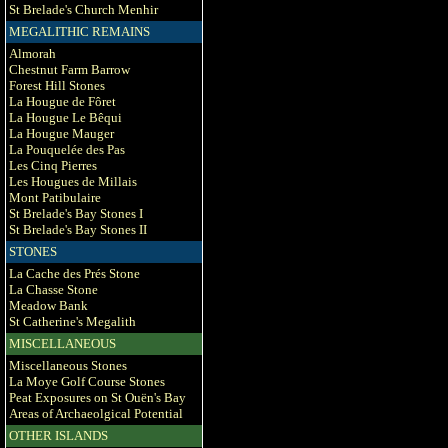
St Brelade's Church Menhir
MEGALITHIC REMAINS
Almorah
Chestnut Farm Barrow
Forest Hill Stones
La Hougue de Fôret
La Hougue Le Bêqui
La Hougue Mauger
La Pouquelée des Pas
Les Cinq Pierres
Les Hougues de Millais
Mont Patibulaire
St Brelade's Bay Stones I
St Brelade's Bay Stones II
STONES
La Cache des Prés Stone
La Chasse Stone
Meadow Bank
St Catherine's Megalith
MISCELLANEOUS
Miscellaneous Stones
La Moye Golf Course Stones
Peat Exposures on St Ouën's Bay
Areas of Archaeolgical Potential
OTHER ISLANDS