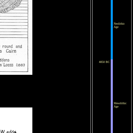
Neolithic
Age
4850 BC
Mesolithic
Age