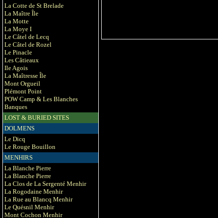
La Cotte de St Brelade
La Maître Île
La Motte
La Moye I
Le Câtel de Lecq
Le Câtel de Rozel
Le Pinacle
Les Câtieaux
Ile Agois
La Maîtresse Île
Mont Orgueil
Plémont Point
POW Camp & Les Blanches
Banques
LOST & BURIED SITES
DOLMENS
Le Dicq
Le Rouge Bouillon
MENHIRS
La Blanche Pierre
La Blanche Pierre
La Clos de La Sergenté Menhir
La Rogodaine Menhir
La Rue au Blancq Menhir
Le Quésnil Menhir
Mont Cochon Menhir