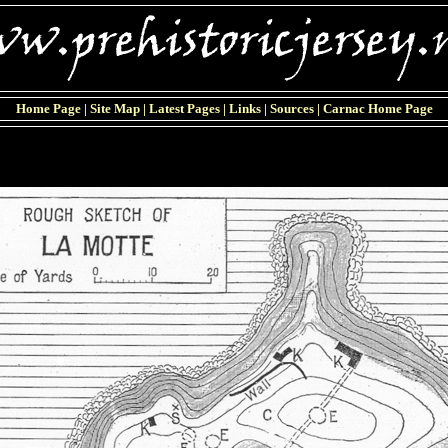
Home Page
|
Site Map
|
Latest Pages
|
Links
|
Sources
|
Carnac Home Page