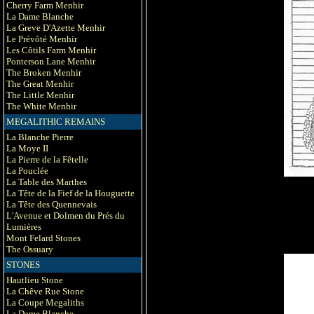
Cherry Farm Menhir
La Dame Blanche
La Greve D'Azette Menhir
Le Prévôté Menhir
Les Côtils Farm Menhir
Ponterson Lane Menhir
The Broken Menhir
The Great Menhir
The Little Menhir
The White Menhir
MEGALITHIC REMAINS
La Blanche Pierre
La Moye II
La Pierre de la Fêtelle
La Pouclée
La Table des Marthes
La Tête de la Fief de la Houguette
La Tête des Quennevais
L'Avenue et Dolmen du Prés du
Lumières
Mont Felard Stones
The Ossuary
STONES
Hautlieu Stone
La Chêve Rue Stone
La Coupe Megaliths
La Dame Blanche