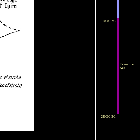
10000 BC
Palaeolithic
Age
250000 BC