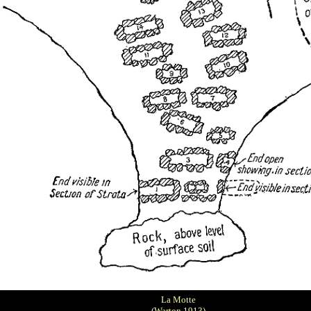
La Motte
(Warton 1913)