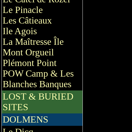
Le Pinacle
Les Câtieaux
Ile Agois
La Maîtresse Île
Mont Orgueil
Plémont Point
POW Camp & Les
Blanches Banques
LOST & BURIED
SITES
DOLMENS
Le Dicq