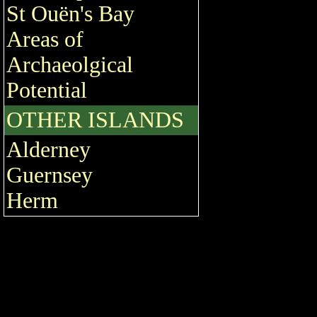
St Ouën's Bay
Areas of
Archaeolgical
Potential
OTHER ISLANDS
Alderney
Guernsey
Herm