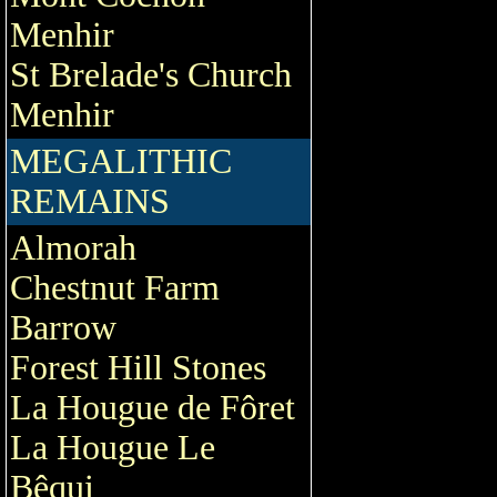
Menhir
St Brelade's Church
Menhir
MEGALITHIC
REMAINS
Almorah
Chestnut Farm
Barrow
Forest Hill Stones
La Hougue de Fôret
La Hougue Le
Bêqui