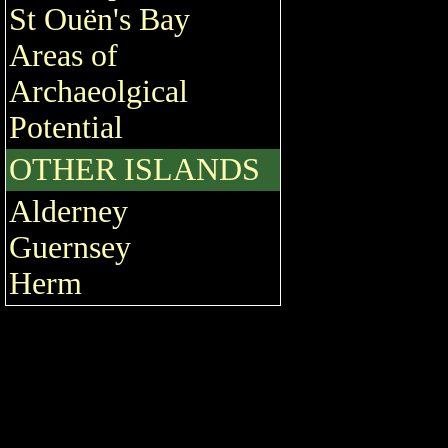
St Ouën's Bay
Areas of
Archaeolgical
Potential
OTHER ISLANDS
Alderney
Guernsey
Herm