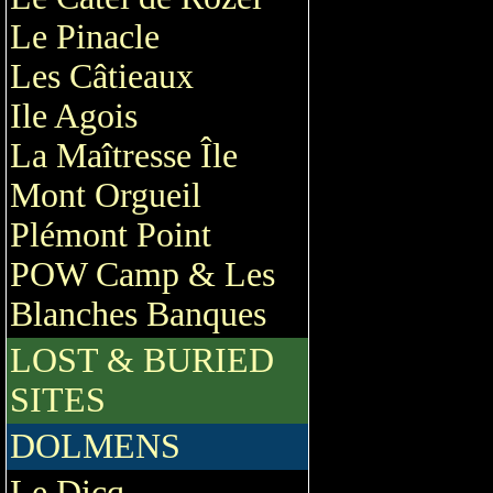
Le Pinacle
Les Câtieaux
Ile Agois
La Maîtresse Île
Mont Orgueil
Plémont Point
POW Camp & Les
Blanches Banques
LOST & BURIED
SITES
DOLMENS
Le Dicq