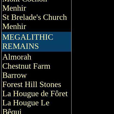
Menhir
St Brelade's Church
Menhir
MEGALITHIC
REMAINS
Almorah
Chestnut Farm
Barrow
Forest Hill Stones
La Hougue de Fôret
La Hougue Le
Bêqui