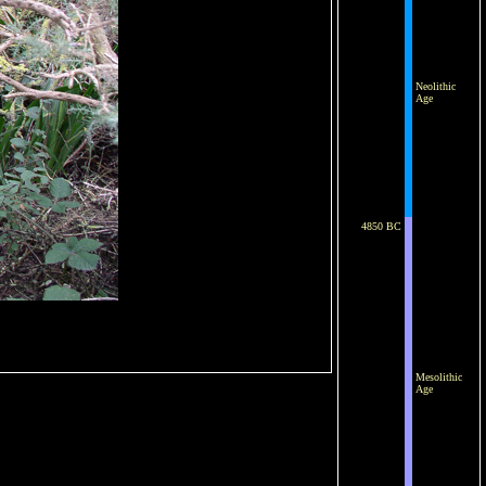
Neolithic
Age
4850 BC
Mesolithic
Age