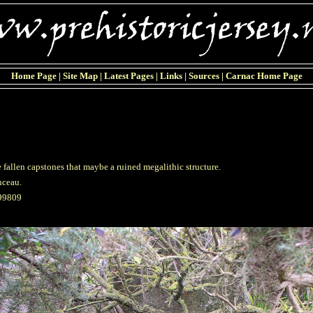
Home Page
|
Site Map
|
Latest Pages
|
Links
|
Sources
|
Carnac Home Page
 fallen capstones that maybe a ruined megalithic structure.
nceau.
99809