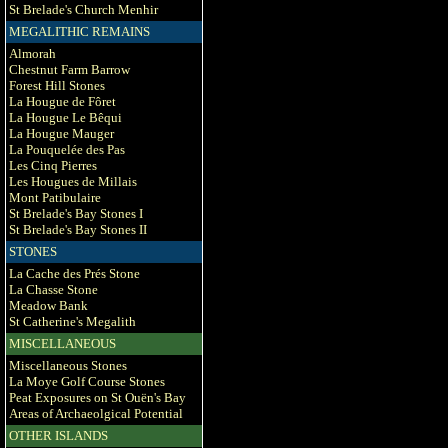
St Brelade's Church Menhir
MEGALITHIC REMAINS
Almorah
Chestnut Farm Barrow
Forest Hill Stones
La Hougue de Fôret
La Hougue Le Bêqui
La Hougue Mauger
La Pouquelée des Pas
Les Cinq Pierres
Les Hougues de Millais
Mont Patibulaire
St Brelade's Bay Stones I
St Brelade's Bay Stones II
STONES
La Cache des Prés Stone
La Chasse Stone
Meadow Bank
St Catherine's Megalith
MISCELLANEOUS
Miscellaneous Stones
La Moye Golf Course Stones
Peat Exposures on St Ouën's Bay
Areas of Archaeolgical Potential
OTHER ISLANDS