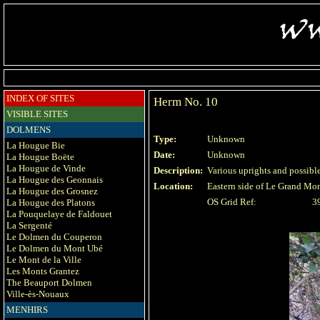
INDEX OF SITES
Herm No. 10
VISIBLE SITES
DOLMENS
Type:
Unknown
La Hougue Bie
Date:
Unknown
La Hougue Boëte
La Hougue de Vinde
Description:
Various uprights and possible
La Hougue des Geonnais
Location:
Eastern side of Le Grand Mo
La Hougue des Grosnez
OS Grid Ref:
3
La Hougue des Platons
La Pouquelaye de Faldouet
La Sergenté
Le Dolmen du Couperon
Le Dolmen du Mont Ubé
Le Mont de la Ville
Les Monts Grantez
The Beauport Dolmen
Ville-ès-Nouaux
MENHIRS