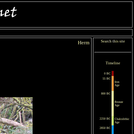
Search this site
Herm
Timeline
0 BC
55 BC
Iron
Age
800 BC
Bronze
Age
2250 BC
Chalcolithic
Age
2850 BC