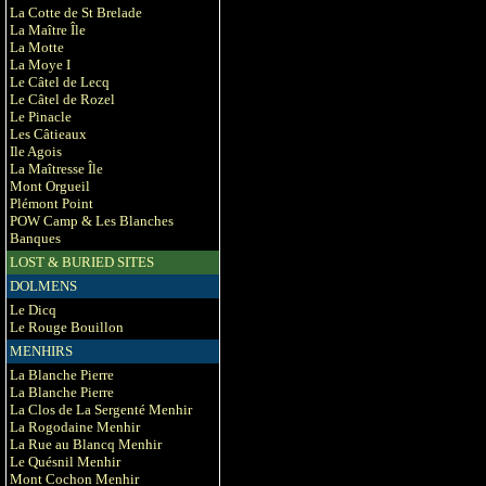
La Cotte de St Brelade
La Maître Île
La Motte
La Moye I
Le Câtel de Lecq
Le Câtel de Rozel
Le Pinacle
Les Câtieaux
Ile Agois
La Maîtresse Île
Mont Orgueil
Plémont Point
POW Camp & Les Blanches
Banques
LOST & BURIED SITES
DOLMENS
Le Dicq
Le Rouge Bouillon
MENHIRS
La Blanche Pierre
La Blanche Pierre
La Clos de La Sergenté Menhir
La Rogodaine Menhir
La Rue au Blancq Menhir
Le Quésnil Menhir
Mont Cochon Menhir