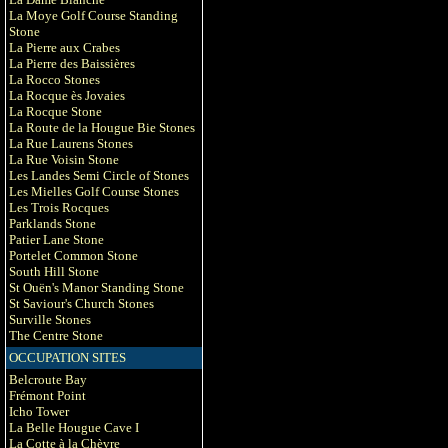
La Moye Golf Course Standing
Stone
La Pierre aux Crabes
La Pierre des Baissières
La Rocco Stones
La Rocque ès Jovaies
La Rocque Stone
La Route de la Hougue Bie Stones
La Rue Laurens Stones
La Rue Voisin Stone
Les Landes Semi Circle of Stones
Les Mielles Golf Course Stones
Les Trois Rocques
Parklands Stone
Patier Lane Stone
Portelet Common Stone
South Hill Stone
St Ouën's Manor Standing Stone
St Saviour's Church Stones
Surville Stones
The Centre Stone
OCCUPATION SITES
Belcroute Bay
Frémont Point
Icho Tower
La Belle Hougue Cave I
La Cotte à la Chèvre