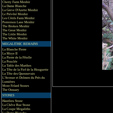
Cherry Farm Menhir
La Dame Blanche
La Greve D'Azette Menhir
Le Prévôté Menhir
Les Côtils Farm Menhir
Ponterson Lane Menhir
The Broken Menhir
The Great Menhir
The Little Menhir
The White Menhir
MEGALITHIC REMAINS
La Blanche Pierre
La Moye II
La Pierre de la Fêtelle
La Pouclée
La Table des Marthes
La Tête de la Fief de la Houguette
La Tête des Quennevais
L'Avenue et Dolmen du Prés du
Lumières
Mont Felard Stones
The Ossuary
STONES
Hautlieu Stone
La Chêve Rue Stone
La Coupe Megaliths
La Dame Blanche