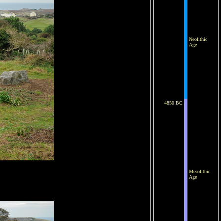
Neolithic
Age
4850 BC
Mesolithic
Age