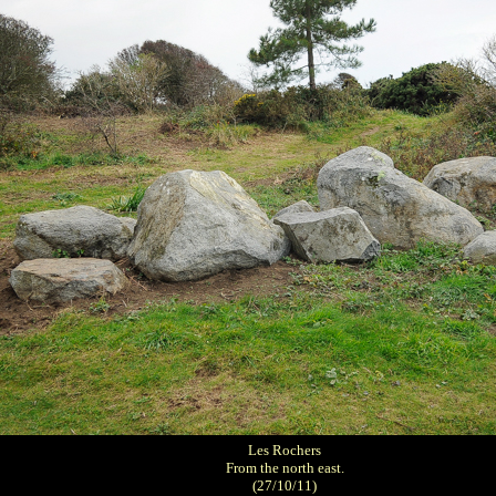
Les Rochers
From the north east.
(27/10/11)