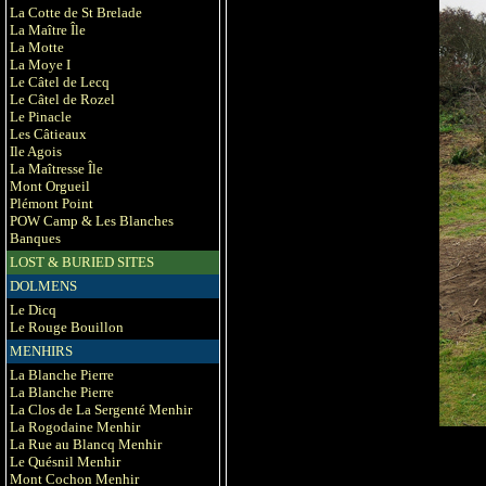
La Cotte de St Brelade
La Maître Île
La Motte
La Moye I
Le Câtel de Lecq
Le Câtel de Rozel
Le Pinacle
Les Câtieaux
Ile Agois
La Maîtresse Île
Mont Orgueil
Plémont Point
POW Camp & Les Blanches
Banques
LOST & BURIED SITES
DOLMENS
Le Dicq
Le Rouge Bouillon
MENHIRS
La Blanche Pierre
La Blanche Pierre
La Clos de La Sergenté Menhir
La Rogodaine Menhir
La Rue au Blancq Menhir
Le Quésnil Menhir
Mont Cochon Menhir