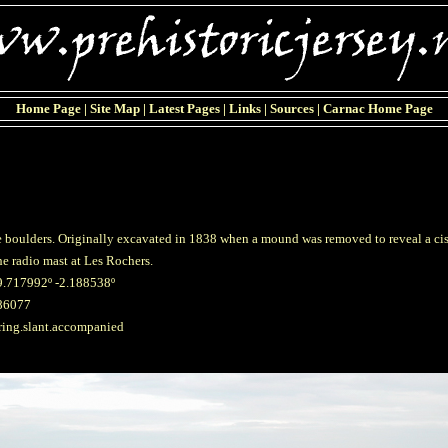
Home Page
|
Site Map
|
Latest Pages
|
Links
|
Sources
|
Carnac Home Page
ge boulders. Originally excavated in 1838 when a mound was removed to reveal a cist
e radio mast at Les Rochers.
9.717992º -2.188538º
86077
tring.slant.accompanied