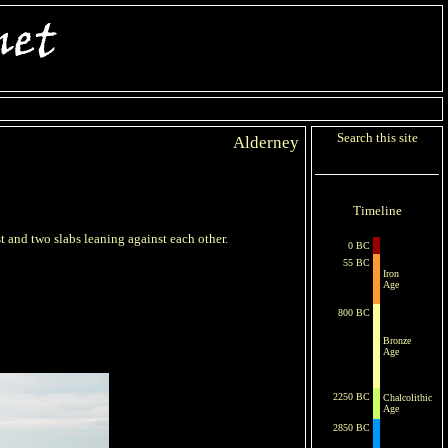
Search this site
Alderney
Timeline
 and two slabs leaning against each other.
0 BC
55 BC
Iron
Age
800 BC
Bronze
Age
2250 BC
Chalcolithic
Age
2850 BC