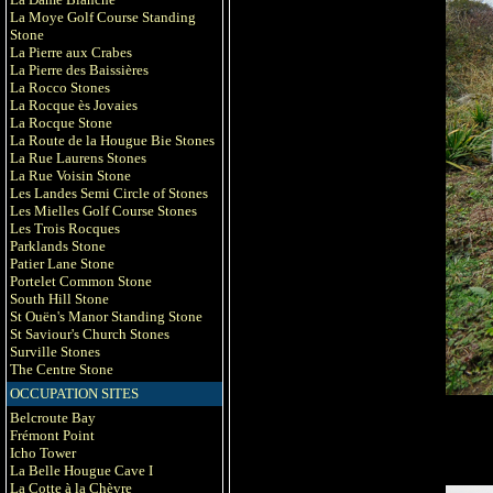
La Moye Golf Course Standing
Stone
La Pierre aux Crabes
La Pierre des Baissières
La Rocco Stones
La Rocque ès Jovaies
La Rocque Stone
La Route de la Hougue Bie Stones
La Rue Laurens Stones
La Rue Voisin Stone
Les Landes Semi Circle of Stones
Les Mielles Golf Course Stones
Les Trois Rocques
Parklands Stone
Patier Lane Stone
Portelet Common Stone
South Hill Stone
St Ouën's Manor Standing Stone
St Saviour's Church Stones
Surville Stones
The Centre Stone
OCCUPATION SITES
Belcroute Bay
Frémont Point
Icho Tower
La Belle Hougue Cave I
La Cotte à la Chèvre