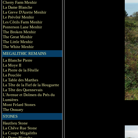
Cherry Farm Menhir
La Dame Blanche
La Greve D'Azette Menhir
Le Prévôté Menhir
Les Côtils Farm Menhir
Ponterson Lane Menhir
The Broken Menhir
The Great Menhir
The Little Menhir
The White Menhir
MEGALITHIC REMAINS
La Blanche Pierre
La Moye II
La Pierre de la Fêtelle
La Pouclée
La Table des Marthes
La Tête de la Fief de la Houguette
La Tête des Quennevais
L'Avenue et Dolmen du Prés du
Lumières
Mont Felard Stones
The Ossuary
STONES
Hautlieu Stone
La Chêve Rue Stone
La Coupe Megaliths
La Dame Blanche