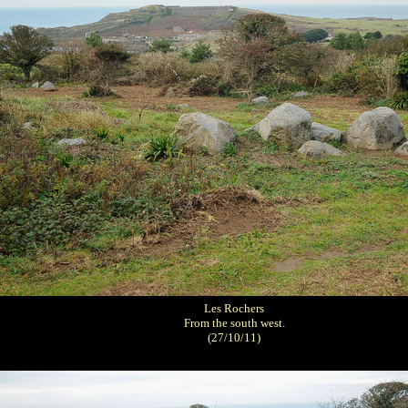
Les Rochers
From the south west.
(27/10/11)