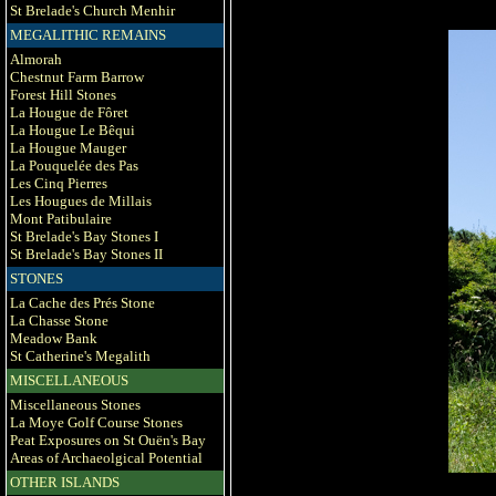
St Brelade's Church Menhir
MEGALITHIC REMAINS
Almorah
Chestnut Farm Barrow
Forest Hill Stones
La Hougue de Fôret
La Hougue Le Bêqui
La Hougue Mauger
La Pouquelée des Pas
Les Cinq Pierres
Les Hougues de Millais
Mont Patibulaire
St Brelade's Bay Stones I
St Brelade's Bay Stones II
STONES
La Cache des Prés Stone
La Chasse Stone
Meadow Bank
St Catherine's Megalith
MISCELLANEOUS
Miscellaneous Stones
La Moye Golf Course Stones
Peat Exposures on St Ouën's Bay
Areas of Archaeolgical Potential
OTHER ISLANDS