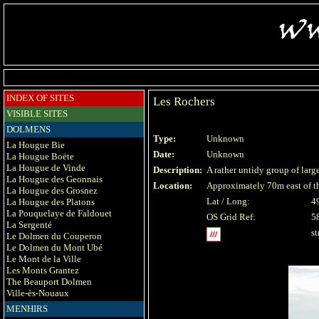
INDEX OF SITES
Les Rochers
VISIBLE SITES
DOLMENS
Type:
Unknown
La Hougue Bie
Date:
Unknown
La Hougue Boëte
La Hougue de Vinde
Description:
A rather untidy group of lar
La Hougue des Geonnais
Location:
Approximately 70m east of th
La Hougue des Grosnez
Lat / Long:
4
La Hougue des Platons
La Pouquelaye de Faldouet
OS Grid Ref:
5
La Sergenté
s
Le Dolmen du Couperon
Le Dolmen du Mont Ubé
Le Mont de la Ville
Les Monts Grantez
The Beauport Dolmen
Ville-ès-Nouaux
MENHIRS