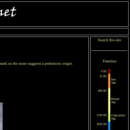
Search this site
Timeline
mark on the stone suggests a prehistoric origin.
0 BC
55 BC
Iron
Age
800 BC
Bronze
Age
2250 BC
Chalcolithic
Age
2850 BC