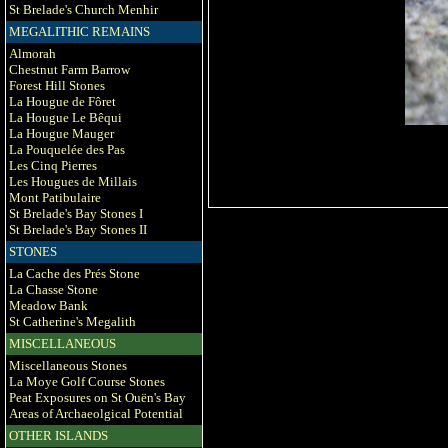
St Brelade's Church Menhir
MEGALITHIC REMAINS
Almorah
Chestnut Farm Barrow
Forest Hill Stones
La Hougue de Fôret
La Hougue Le Bêqui
La Hougue Mauger
La Pouquelée des Pas
Les Cinq Pierres
Les Hougues de Millais
Mont Patibulaire
St Brelade's Bay Stones I
St Brelade's Bay Stones II
STONES
La Cache des Prés Stone
La Chasse Stone
Meadow Bank
St Catherine's Megalith
MISCELLANEOUS
Miscellaneous Stones
La Moye Golf Course Stones
Peat Exposures on St Ouën's Bay
Areas of Archaeolgical Potential
OTHER ISLANDS