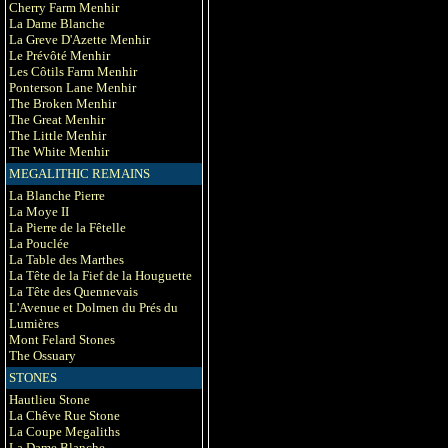
Cherry Farm Menhir
La Dame Blanche
La Greve D'Azette Menhir
Le Prévôté Menhir
Les Côtils Farm Menhir
Ponterson Lane Menhir
The Broken Menhir
The Great Menhir
The Little Menhir
The White Menhir
MEGALITHIC REMAINS
La Blanche Pierre
La Moye II
La Pierre de la Fêtelle
La Pouclée
La Table des Marthes
La Tête de la Fief de la Houguette
La Tête des Quennevais
L'Avenue et Dolmen du Prés du
Lumières
Mont Felard Stones
The Ossuary
STONES
Hautlieu Stone
La Chêve Rue Stone
La Coupe Megaliths
La Dame Blanche