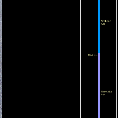
Neolithic
Age
4850 BC
Mesolithic
Age