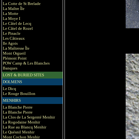
La Cotte de St Brelade
La Maître Île
La Motte
La Moye I
Le Câtel de Lecq
Le Câtel de Rozel
Le Pinacle
Les Câtieaux
Ile Agois
La Maîtresse Île
Mont Orgueil
Plémont Point
POW Camp & Les Blanches
Banques
LOST & BURIED SITES
DOLMENS
Le Dicq
Le Rouge Bouillon
MENHIRS
La Blanche Pierre
La Blanche Pierre
La Clos de La Sergenté Menhir
La Rogodaine Menhir
La Rue au Blancq Menhir
Le Quésnil Menhir
Mont Cochon Menhir