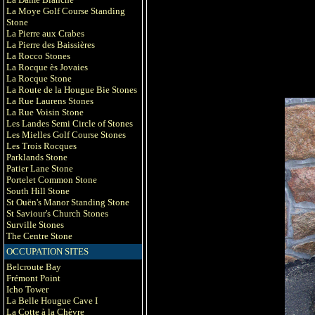
La Moye Golf Course Standing
Stone
La Pierre aux Crabes
La Pierre des Baissières
La Rocco Stones
La Rocque ès Jovaies
La Rocque Stone
La Route de la Hougue Bie Stones
La Rue Laurens Stones
La Rue Voisin Stone
Les Landes Semi Circle of Stones
Les Mielles Golf Course Stones
Les Trois Rocques
Parklands Stone
Patier Lane Stone
Portelet Common Stone
South Hill Stone
St Ouën's Manor Standing Stone
St Saviour's Church Stones
Surville Stones
The Centre Stone
OCCUPATION SITES
Belcroute Bay
Frémont Point
Icho Tower
La Belle Hougue Cave I
La Cotte à la Chèvre