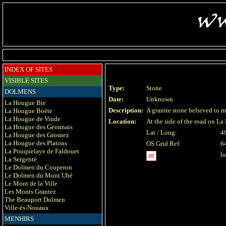
INDEX OF SITES
VISIBLE SITES
Type:
Stone
DOLMENS
Date:
Unknown
La Hougue Bie
Description:
A granite stone believed to m
La Hougue Boëte
La Hougue de Vinde
Location:
At the side of the road on La
La Hougue des Geonnais
Lat / Long:
4
La Hougue des Grosnez
La Hougue des Platons
OS Grid Ref:
6
La Pouquelaye de Faldouet
l
La Sergenté
Le Dolmen du Couperon
Le Dolmen du Mont Ubé
Le Mont de la Ville
Les Monts Grantez
The Beauport Dolmen
Ville-ès-Nouaux
MENHIRS