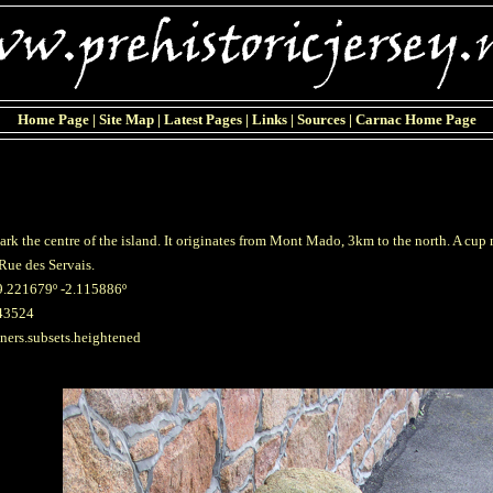
Home Page
|
Site Map
|
Latest Pages
|
Links
|
Sources
|
Carnac Home Page
ark the centre of the island. It originates from Mont Mado, 3km to the north. A cup 
 Rue des Servais.
9.221679º -2.115886º
43524
oners.subsets.heightened