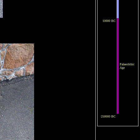
10000 BC
Palaeolithic
Age
250000 BC