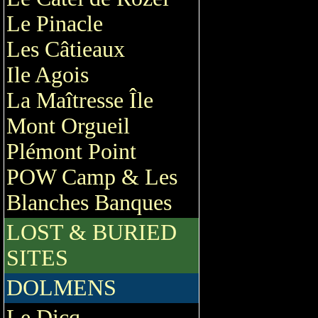
Le Pinacle
Les Câtieaux
Ile Agois
La Maîtresse Île
Mont Orgueil
Plémont Point
POW Camp & Les
Blanches Banques
LOST & BURIED
SITES
DOLMENS
Le Dicq