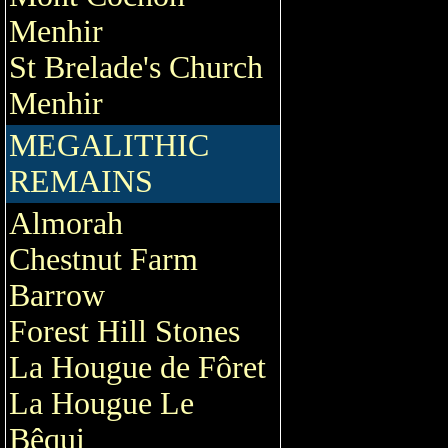
Menhir
St Brelade's Church
Menhir
MEGALITHIC
REMAINS
Almorah
Chestnut Farm
Barrow
Forest Hill Stones
La Hougue de Fôret
La Hougue Le
Bêqui