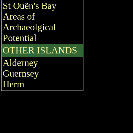
St Ouën's Bay
Areas of
Archaeolgical
Potential
OTHER ISLANDS
Alderney
Guernsey
Herm