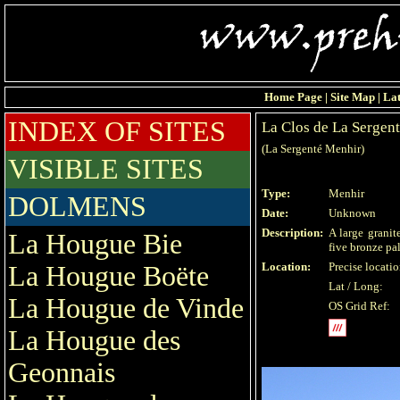
Home Page
|
Site Map
|
Lat
INDEX OF SITES
La Clos de La Sergen
(La Sergenté Menhir)
VISIBLE SITES
Type:
Menhir
DOLMENS
Date:
Unknown
Description:
A large grani
La Hougue Bie
five bronze pa
Location:
Precise locati
La Hougue Boëte
Lat / Long:
La Hougue de Vinde
OS Grid Ref:
La Hougue des
Geonnais