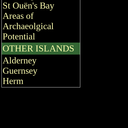
St Ouën's Bay
Areas of
Archaeolgical
Potential
OTHER ISLANDS
Alderney
Guernsey
Herm