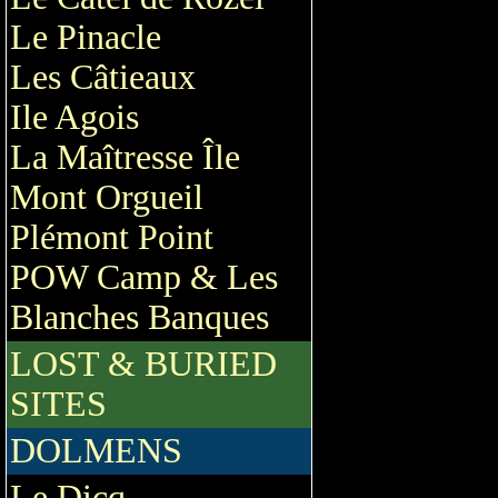
Le Pinacle
Les Câtieaux
Ile Agois
La Maîtresse Île
Mont Orgueil
Plémont Point
POW Camp & Les
Blanches Banques
LOST & BURIED
SITES
DOLMENS
Le Dicq