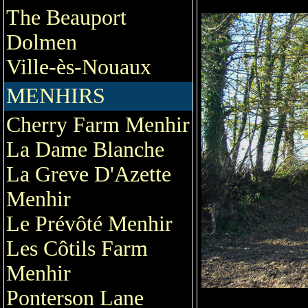
The Beauport
Dolmen
Ville-ès-Nouaux
MENHIRS
Cherry Farm Menhir
La Dame Blanche
La Greve D'Azette
Menhir
Le Prévôté Menhir
Les Côtils Farm
Menhir
Ponterson Lane