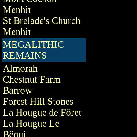
Menhir
St Brelade's Church
Menhir
MEGALITHIC
REMAINS
Almorah
Chestnut Farm
Barrow
Forest Hill Stones
La Hougue de Fôret
La Hougue Le
Bêqui