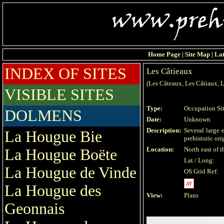
Home Page
|
Site Map
|
Lat
INDEX OF SITES
Les Câtieaux
(Les Câteaux, Les Câtiaux, 
VISIBLE SITES
Type:
Occupation Si
DOLMENS
Date:
Unknown
Description:
Several large 
La Hougue Bie
prehistoric ori
Location:
North east of t
La Hougue Boëte
Lat / Long:
La Hougue de Vinde
OS Grid Ref:
La Hougue des
View:
Plans
Geonnais