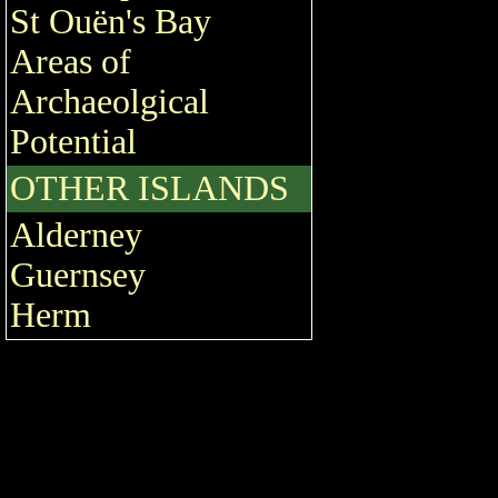
St Ouën's Bay
Areas of
Archaeolgical
Potential
OTHER ISLANDS
Alderney
Guernsey
Herm