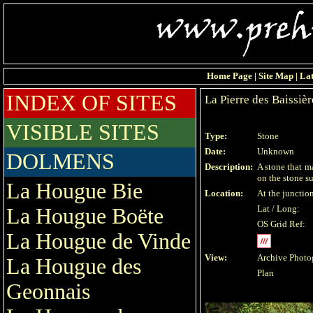
Home Page
|
Site Map
|
Lat
INDEX OF SITES
La Pierre des Baissièr
VISIBLE SITES
Type:
Stone
Date:
Unknown
DOLMENS
Description:
A stone that m
on the stone su
La Hougue Bie
Location:
At the junctio
Lat / Long:
La Hougue Boëte
OS Grid Ref:
La Hougue de Vinde
View:
Archive Photo
La Hougue des
Plan
Geonnais