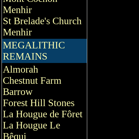
Menhir
St Brelade's Church
Menhir
MEGALITHIC
REMAINS
Almorah
Chestnut Farm
Barrow
Forest Hill Stones
La Hougue de Fôret
La Hougue Le
Bêqui