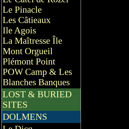
Le Pinacle
Les Câtieaux
Ile Agois
La Maîtresse Île
Mont Orgueil
Plémont Point
POW Camp & Les
Blanches Banques
LOST & BURIED
SITES
DOLMENS
Le Dicq