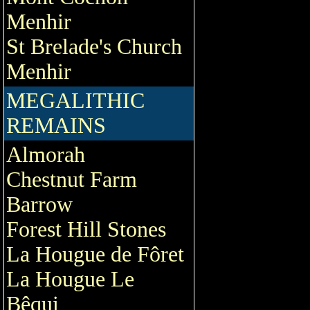
Menhir
St Brelade's Church
Menhir
MEGALITHIC
REMAINS
Almorah
Chestnut Farm
Barrow
Forest Hill Stones
La Hougue de Fôret
La Hougue Le
Bêqui