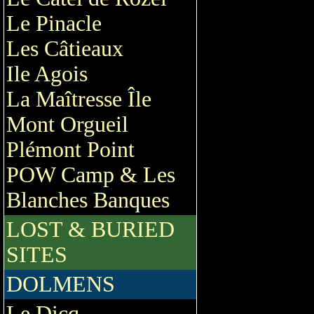
Le Pinacle
Les Câtieaux
Ile Agois
La Maîtresse Île
Mont Orgueil
Plémont Point
POW Camp & Les
Blanches Banques
LOST & BURIED
SITES
DOLMENS
Le Dicq