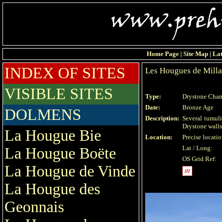
Home Page
|
Site Map
|
Lat
INDEX OF SITES
Les Hougues de Milla
VISIBLE SITES
Type:
Drystone Cha
Date:
Bronze Age
DOLMENS
Description:
Several tumul
Drystone walls,
La Hougue Bie
Location:
Precise locati
Lat / Long:
La Hougue Boëte
OS Grid Ref:
La Hougue de Vinde
La Hougue des
Geonnais