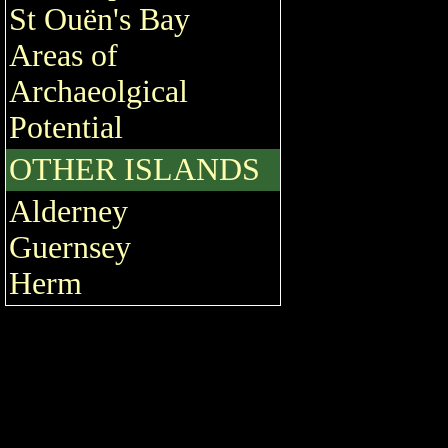
St Ouën's Bay
Areas of
Archaeolgical
Potential
OTHER ISLANDS
Alderney
Guernsey
Herm