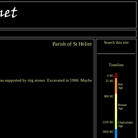
Search this site
Parish of St Helier
Timeline
0 BC
 was supported by trig stones. Excavated in 1966. Maybe
55 BC
Iron
Age
800 BC
Bronze
Age
2250 BC
Chalcolithic
Age
2850 BC