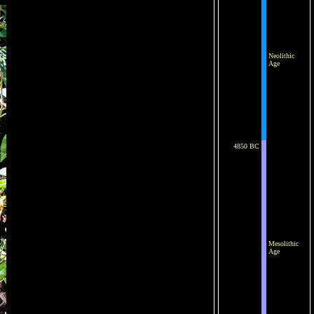
Neolithic
Age
4850 BC
Mesolithic
Age