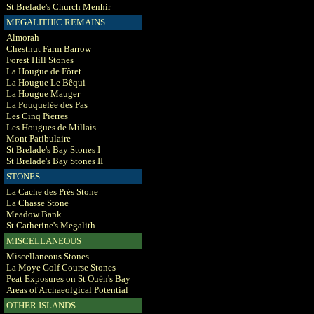
St Brelade's Church Menhir
MEGALITHIC REMAINS
Almorah
Chestnut Farm Barrow
Forest Hill Stones
La Hougue de Fôret
La Hougue Le Bêqui
La Hougue Mauger
La Pouquelée des Pas
Les Cinq Pierres
Les Hougues de Millais
Mont Patibulaire
St Brelade's Bay Stones I
St Brelade's Bay Stones II
STONES
La Cache des Prés Stone
La Chasse Stone
Meadow Bank
St Catherine's Megalith
MISCELLANEOUS
Miscellaneous Stones
La Moye Golf Course Stones
Peat Exposures on St Ouën's Bay
Areas of Archaeolgical Potential
OTHER ISLANDS