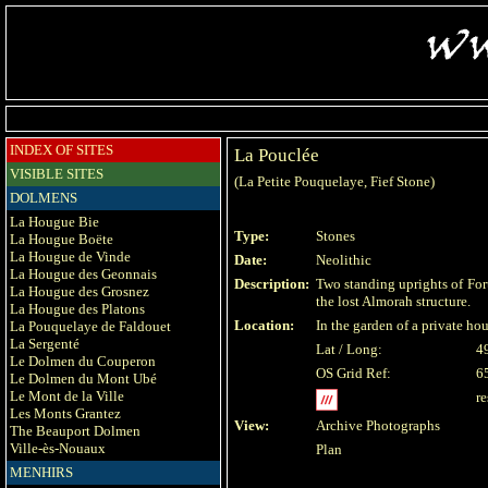
INDEX OF SITES
La Pouclée
VISIBLE SITES
(La Petite Pouquelaye, Fief Stone)
DOLMENS
La Hougue Bie
Type:
Stones
La Hougue Boëte
La Hougue de Vinde
Date:
Neolithic
La Hougue des Geonnais
Description:
Two standing uprights of For
La Hougue des Grosnez
the lost Almorah structure.
La Hougue des Platons
Location:
In the garden of a private ho
La Pouquelaye de Faldouet
La Sergenté
Lat / Long:
4
Le Dolmen du Couperon
OS Grid Ref:
6
Le Dolmen du Mont Ubé
Le Mont de la Ville
r
Les Monts Grantez
View:
Archive Photographs
The Beauport Dolmen
Ville-ès-Nouaux
Plan
MENHIRS