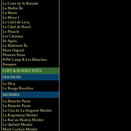
La Cotte de St Brelade
La Maître Île
La Motte
La Moye I
Le Câtel de Lecq
Le Câtel de Rozel
Le Pinacle
Les Câtieaux
Ile Agois
La Maîtresse Île
Mont Orgueil
Plémont Point
POW Camp & Les Blanches
Banques
LOST & BURIED SITES
DOLMENS
Le Dicq
Le Rouge Bouillon
MENHIRS
La Blanche Pierre
La Blanche Pierre
La Clos de La Sergenté Menhir
La Rogodaine Menhir
La Rue au Blancq Menhir
Le Quésnil Menhir
Mont Cochon Menhir