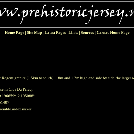
Home Page
|
Site Map
|
Latest Pages
|
Links
|
Sources
|
Carnac Home Page
t Regent granite (1.5km to south). 1.8m and 1.2m high and side by side the larger
use in Clos Du Parcq.
9.196659º -2.105088º
51497
esemble.index.mixer