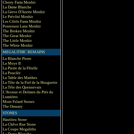
Cherry Farm Menhir
La Dame Blanche
La Greve D'Azette Menhir
Le Prévôté Menhir
Les Côtils Farm Menhir
Ponterson Lane Menhir
The Broken Menhir
The Great Menhir
The Little Menhir
The White Menhir
MEGALITHIC REMAINS
La Blanche Pierre
La Moye II
La Pierre de la Fêtelle
La Pouclée
La Table des Marthes
La Tête de la Fief de la Houguette
La Tête des Quennevais
L'Avenue et Dolmen du Prés du
Lumières
Mont Felard Stones
The Ossuary
STONES
Hautlieu Stone
La Chêve Rue Stone
La Coupe Megaliths
La Dame Blanche