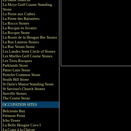
La Moye Golf Course Standing
Stone
La Pierre aux Crabes
La Pierre des Baissières
La Rocco Stones
La Rocque ès Jovaies
La Rocque Stone
La Route de la Hougue Bie Stones
La Rue Laurens Stones
La Rue Voisin Stone
Les Landes Semi Circle of Stones
Les Mielles Golf Course Stones
Les Trois Rocques
Parklands Stone
Patier Lane Stone
Portelet Common Stone
South Hill Stone
St Ouën's Manor Standing Stone
St Saviour's Church Stones
Surville Stones
The Centre Stone
OCCUPATION SITES
Belcroute Bay
Frémont Point
Icho Tower
La Belle Hougue Cave I
La Cotte à la Chèvre