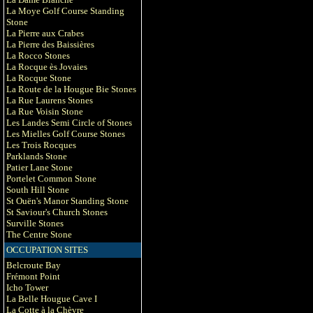
La Moye Golf Course Standing
Stone
La Pierre aux Crabes
La Pierre des Baissières
La Rocco Stones
La Rocque ès Jovaies
La Rocque Stone
La Route de la Hougue Bie Stones
La Rue Laurens Stones
La Rue Voisin Stone
Les Landes Semi Circle of Stones
Les Mielles Golf Course Stones
Les Trois Rocques
Parklands Stone
Patier Lane Stone
Portelet Common Stone
South Hill Stone
St Ouën's Manor Standing Stone
St Saviour's Church Stones
Surville Stones
The Centre Stone
OCCUPATION SITES
Belcroute Bay
Frémont Point
Icho Tower
La Belle Hougue Cave I
La Cotte à la Chèvre