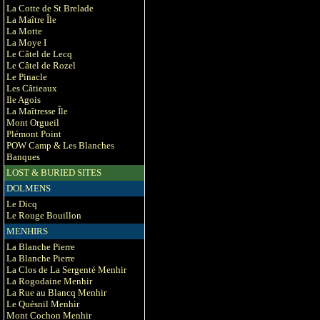
La Cotte de St Brelade
La Maître Île
La Motte
La Moye I
Le Câtel de Lecq
Le Câtel de Rozel
Le Pinacle
Les Câtieaux
Ile Agois
La Maîtresse Île
Mont Orgueil
Plémont Point
POW Camp & Les Blanches
Banques
LOST & BURIED SITES
DOLMENS
Le Dicq
Le Rouge Bouillon
MENHIRS
La Blanche Pierre
La Blanche Pierre
La Clos de La Sergenté Menhir
La Rogodaine Menhir
La Rue au Blancq Menhir
Le Quésnil Menhir
Mont Cochon Menhir