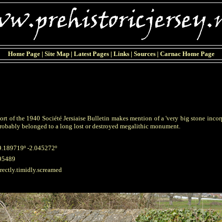
Home Page
|
Site Map
|
Latest Pages
|
Links
|
Sources
|
Carnac Home Page
rt of the 1940 Société Jersiaise Bulletin makes mention of a 'very big stone incor
robably belonged to a long lost or destroyed megalithic monument.
9.189719º -2.045272º
95489
rectly.timidly.screamed