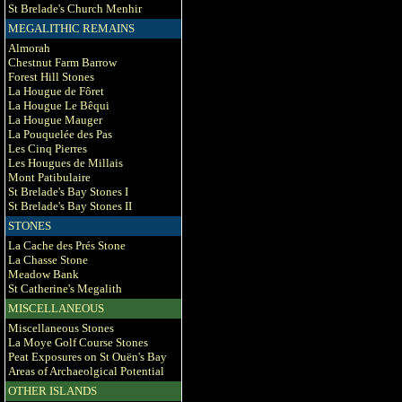
St Brelade's Church Menhir
MEGALITHIC REMAINS
Almorah
Chestnut Farm Barrow
Forest Hill Stones
La Hougue de Fôret
La Hougue Le Bêqui
La Hougue Mauger
La Pouquelée des Pas
Les Cinq Pierres
Les Hougues de Millais
Mont Patibulaire
St Brelade's Bay Stones I
St Brelade's Bay Stones II
STONES
La Cache des Prés Stone
La Chasse Stone
Meadow Bank
St Catherine's Megalith
MISCELLANEOUS
Miscellaneous Stones
La Moye Golf Course Stones
Peat Exposures on St Ouën's Bay
Areas of Archaeolgical Potential
OTHER ISLANDS