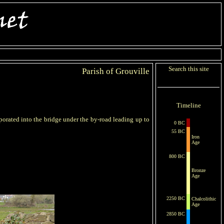
Search this site
Parish of Grouville
Timeline
porated into the bridge under the by-road leading up to
0 BC
55 BC
Iron
Age
800 BC
Bronze
Age
2250 BC
Chalcolithic
Age
2850 BC