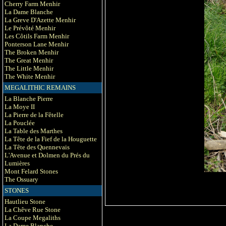
Cherry Farm Menhir
La Dame Blanche
La Greve D'Azette Menhir
Le Prévôté Menhir
Les Côtils Farm Menhir
Ponterson Lane Menhir
The Broken Menhir
The Great Menhir
The Little Menhir
The White Menhir
MEGALITHIC REMAINS
La Blanche Pierre
La Moye II
La Pierre de la Fêtelle
La Pouclée
La Table des Marthes
La Tête de la Fief de la Houguette
La Tête des Quennevais
L'Avenue et Dolmen du Prés du
Lumières
Mont Felard Stones
The Ossuary
STONES
Hautlieu Stone
La Chêve Rue Stone
La Coupe Megaliths
La Dame Blanche