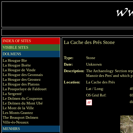
INDEX OF SITES
La Cache des Prés Stone
VISIBLE SITES
DOLMENS
Type:
Stone
La Hougue Bie
Date:
Unknown
La Hougue Boëte
La Hougue de Vinde
Description:
The Archaeology Section repo
La Hougue des Geonnais
Manoir des Pres' and which p
La Hougue des Grosnez
Location:
La Cache des Prés
La Hougue des Platons
Lat / Long:
4
La Pouquelaye de Faldouet
La Sergenté
OS Grid Ref:
6
Le Dolmen du Couperon
di
Le Dolmen du Mont Ubé
Le Mont de la Ville
Les Monts Grantez
The Beauport Dolmen
Ville-ès-Nouaux
MENHIRS