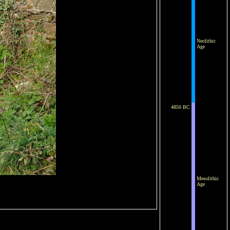
Neolithic
Age
4850 BC
Mesolithic
Age