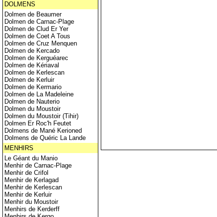
DOLMENS
Dolmen de Beaumer
Dolmen de Carnac-Plage
Dolmen de Clud Er Yer
Dolmen de Coet A Tous
Dolmen de Cruz Menquen
Dolmen de Kercado
Dolmen de Kerguéarec
Dolmen de Kériaval
Dolmen de Kerlescan
Dolmen de Kerluir
Dolmen de Kermario
Dolmen de La Madeleine
Dolmen de Nauterio
Dolmen du Moustoir
Dolmen du Moustoir (Tihir)
Dolmen Er Roc'h Feutet
Dolmens de Mané Kerioned
Dolmens de Quéric La Lande
MENHIRS
Le Géant du Manio
Menhir de Carnac-Plage
Menhir de Crifol
Menhir de Kerlagad
Menhir de Kerlescan
Menhir de Kerluir
Menhir du Moustoir
Menhirs de Kerderff
Menhirs de Kergo