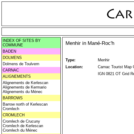
INDEX OF SITES BY
Menhir in Mané-Roc'h
COMMUNE
BADEN
DOLMENS
Type:
Menhir
Dolmens de Toulvern
Location:
Carnac Tourist Map G
CARNAC
IGN 0821 OT Grid Re
ALIGNEMENTS
Alignements de Kerlescan
Alignements de Kermario
Alignements du Ménec
BARROWS
Barrow north of Kerlescan
Cromlech
CROMLECH
Cromlech de Crucuny
Cromlech de Kerlescan
Cromlech du Ménec