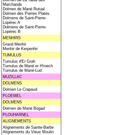
Marchands
Dolmen de Mané Rutual
Dolmen des Pierres Plates
Dolmens de Saint-Pierre-
Lopérec A
Dolmens de Saint-Pierre-
Lopérec B
MENHIRS
Grand Menhir
Menhir de Kerpenhir
TUMULUS
Tumulus d'Er Grah
Tumulus de Mané er H'roech
Tumulus de Mané-Lud
MUZILLAC
DOLMENS
Dolmen Le Crapaud
PLOEMEL
DOLMENS
Dolmen de Mané Bogad
PLOUHARNEL
ALIGNEMENTS
Alignements de Sainte-Barbe
Alignements du Vieux Moulin