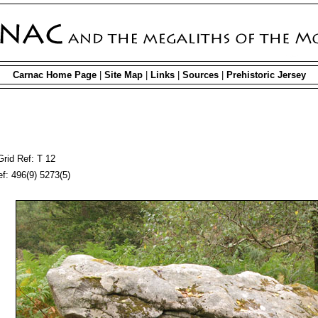
Carnac Home Page
|
Site Map
|
Links
|
Sources
|
Prehistoric Jersey
rid Ref: T 12
f: 496(9) 5273(5)