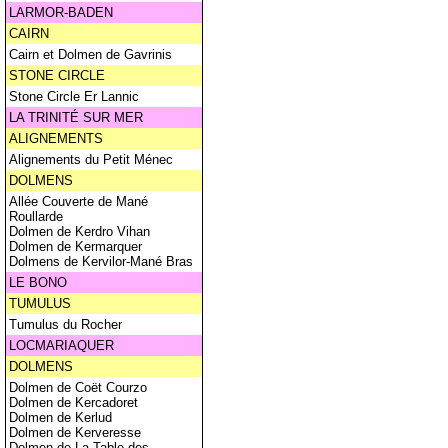
LARMOR-BADEN
CAIRN
Cairn et Dolmen de Gavrinis
STONE CIRCLE
Stone Circle Er Lannic
LA TRINITÉ SUR MER
ALIGNEMENTS
Alignements du Petit Ménec
DOLMENS
Allée Couverte de Mané
Roullarde
Dolmen de Kerdro Vihan
Dolmen de Kermarquer
Dolmens de Kervilor-Mané Bras
LE BONO
TUMULUS
Tumulus du Rocher
LOCMARIAQUER
DOLMENS
Dolmen de Coët Courzo
Dolmen de Kercadoret
Dolmen de Kerlud
Dolmen de Kerveresse
Dolmen de La Table des