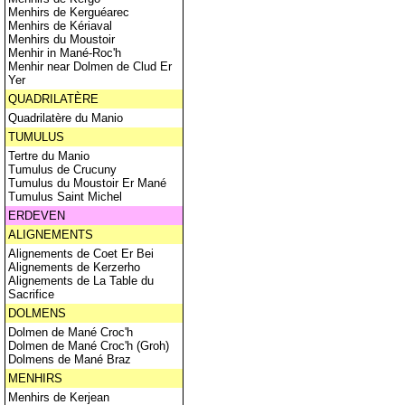
Menhirs de Kerguéarec
Menhirs de Kériaval
Menhirs du Moustoir
Menhir in Mané-Roc'h
Menhir near Dolmen de Clud Er
Yer
QUADRILATÈRE
Quadrilatère du Manio
TUMULUS
Tertre du Manio
Tumulus de Crucuny
Tumulus du Moustoir Er Mané
Tumulus Saint Michel
ERDEVEN
ALIGNEMENTS
Alignements de Coet Er Bei
Alignements de Kerzerho
Alignements de La Table du
Sacrifice
DOLMENS
Dolmen de Mané Croc'h
Dolmen de Mané Croc'h (Groh)
Dolmens de Mané Braz
MENHIRS
Menhirs de Kerjean