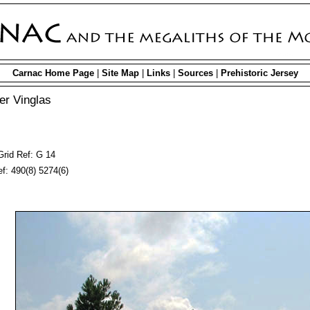
Carnac Home Page
|
Site Map
|
Links
|
Sources
|
Prehistoric Jersey
er Vinglas
Grid Ref: G 14
f: 490(8) 5274(6)