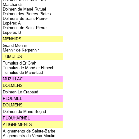
Marchands
Dolmen de Mané Rutual
Dolmen des Pierres Plates
Dolmens de Saint-Pierre-
Lopérec A
Dolmens de Saint-Pierre-
Lopérec B
MENHIRS
Grand Menhir
Menhir de Kerpenhir
TUMULUS
Tumulus d'Er Grah
Tumulus de Mané er H'roech
Tumulus de Mané-Lud
MUZILLAC
DOLMENS
Dolmen Le Crapaud
PLOEMEL
DOLMENS
Dolmen de Mané Bogad
PLOUHARNEL
ALIGNEMENTS
Alignements de Sainte-Barbe
Alignements du Vieux Moulin