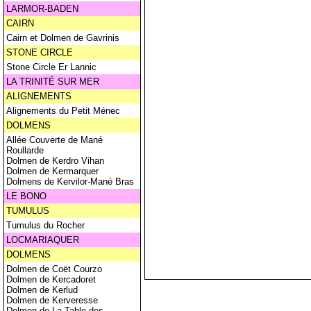
LARMOR-BADEN
CAIRN
Cairn et Dolmen de Gavrinis
STONE CIRCLE
Stone Circle Er Lannic
LA TRINITÉ SUR MER
ALIGNEMENTS
Alignements du Petit Ménec
DOLMENS
Allée Couverte de Mané
Roullarde
Dolmen de Kerdro Vihan
Dolmen de Kermarquer
Dolmens de Kervilor-Mané Bras
LE BONO
TUMULUS
Tumulus du Rocher
LOCMARIAQUER
DOLMENS
Dolmen de Coët Courzo
Dolmen de Kercadoret
Dolmen de Kerlud
Dolmen de Kerveresse
Dolmen de La Table des