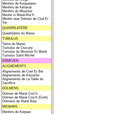
Menhirs de Kerguéarec
Menhirs de Kériaval
Menhirs du Moustoir
Menhir in Mané-Roc'h
Menhir near Dolmen de Clud Er
Yer
QUADRILATÈRE
Quadrilatère du Manio
TUMULUS
Tertre du Manio
Tumulus de Crucuny
Tumulus du Moustoir Er Mané
Tumulus Saint Michel
ERDEVEN
ALIGNEMENTS
Alignements de Coet Er Bei
Alignements de Kerzerho
Alignements de La Table du
Sacrifice
DOLMENS
Dolmen de Mané Croc'h
Dolmen de Mané Croc'h (Groh)
Dolmens de Mané Braz
MENHIRS
Menhirs de Kerjean