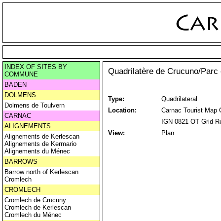
INDEX OF SITES BY
Quadrilatère de Crucuno/Parc 
COMMUNE
BADEN
DOLMENS
Type:
Quadrilateral
Dolmens de Toulvern
Location:
Carnac Tourist Map 
CARNAC
IGN 0821 OT Grid Re
ALIGNEMENTS
View:
Plan
Alignements de Kerlescan
Alignements de Kermario
Alignements du Ménec
BARROWS
Barrow north of Kerlescan
Cromlech
CROMLECH
Cromlech de Crucuny
Cromlech de Kerlescan
Cromlech du Ménec