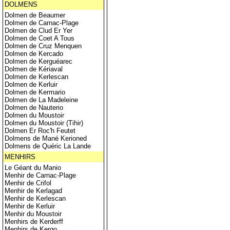
DOLMENS
Dolmen de Beaumer
Dolmen de Carnac-Plage
Dolmen de Clud Er Yer
Dolmen de Coet A Tous
Dolmen de Cruz Menquen
Dolmen de Kercado
Dolmen de Kerguéarec
Dolmen de Kériaval
Dolmen de Kerlescan
Dolmen de Kerluir
Dolmen de Kermario
Dolmen de La Madeleine
Dolmen de Nauterio
Dolmen du Moustoir
Dolmen du Moustoir (Tihir)
Dolmen Er Roc'h Feutet
Dolmens de Mané Kerioned
Dolmens de Quéric La Lande
MENHIRS
Le Géant du Manio
Menhir de Carnac-Plage
Menhir de Crifol
Menhir de Kerlagad
Menhir de Kerlescan
Menhir de Kerluir
Menhir du Moustoir
Menhirs de Kerderff
Menhirs de Kergo