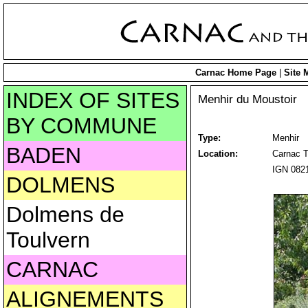
Carnac Home Page
|
Site 
INDEX OF SITES
Menhir du Moustoir
BY COMMUNE
Type:
Menhir
BADEN
Location:
Carnac T
IGN 0821
DOLMENS
Dolmens de
Toulvern
CARNAC
ALIGNEMENTS