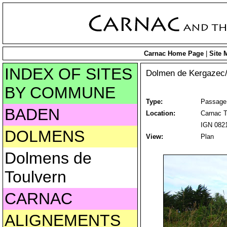
Carnac Home Page
|
Site 
INDEX OF SITES
Dolmen de Kergazec
BY COMMUNE
Type:
Passage
BADEN
Location:
Carnac T
IGN 0821
DOLMENS
View:
Plan
Dolmens de
Toulvern
CARNAC
ALIGNEMENTS