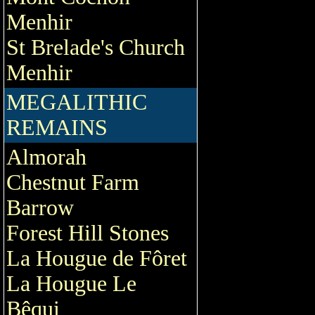
Menhir
St Brelade's Church
Menhir
MEGALITHIC
REMAINS
Almorah
Chestnut Farm
Barrow
Forest Hill Stones
La Hougue de Fôret
La Hougue Le
Bêqui