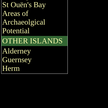
St Ouën's Bay
Areas of
Archaeolgical
Potential
OTHER ISLANDS
Alderney
Guernsey
Herm