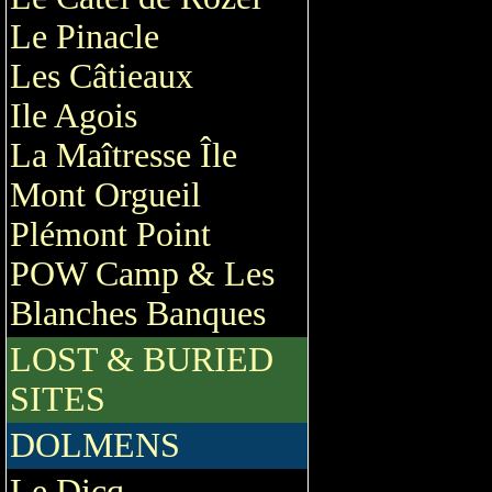
Le Pinacle
Les Câtieaux
Ile Agois
La Maîtresse Île
Mont Orgueil
Plémont Point
POW Camp & Les
Blanches Banques
LOST & BURIED
SITES
DOLMENS
Le Dicq