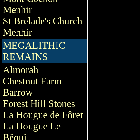
Menhir
St Brelade's Church
Menhir
MEGALITHIC
REMAINS
Almorah
Chestnut Farm
Barrow
Forest Hill Stones
La Hougue de Fôret
La Hougue Le
Bêqui