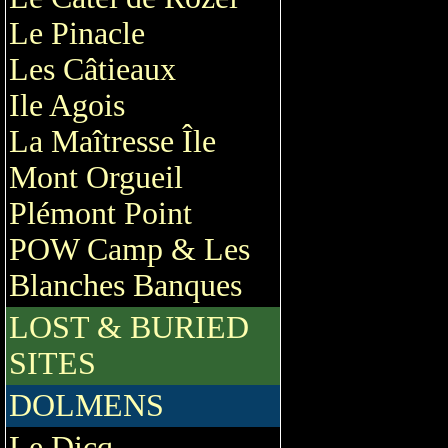
Le Pinacle
Les Câtieaux
Ile Agois
La Maîtresse Île
Mont Orgueil
Plémont Point
POW Camp & Les
Blanches Banques
LOST & BURIED
SITES
DOLMENS
Le Dicq