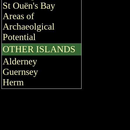
St Ouën's Bay
Areas of
Archaeolgical
Potential
OTHER ISLANDS
Alderney
Guernsey
Herm