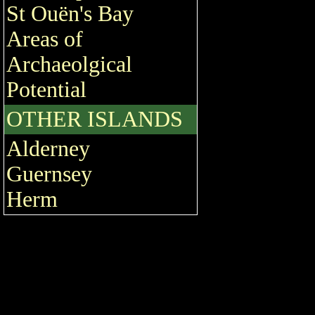
St Ouën's Bay
Areas of
Archaeolgical
Potential
OTHER ISLANDS
Alderney
Guernsey
Herm