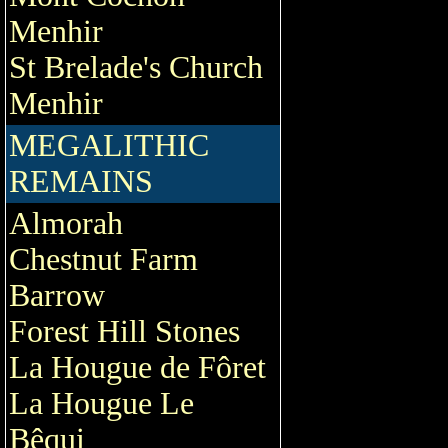
Menhir
St Brelade's Church
Menhir
MEGALITHIC
REMAINS
Almorah
Chestnut Farm
Barrow
Forest Hill Stones
La Hougue de Fôret
La Hougue Le
Bêqui