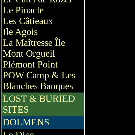
Le Pinacle
Les Câtieaux
Ile Agois
La Maîtresse Île
Mont Orgueil
Plémont Point
POW Camp & Les
Blanches Banques
LOST & BURIED
SITES
DOLMENS
Le Dicq