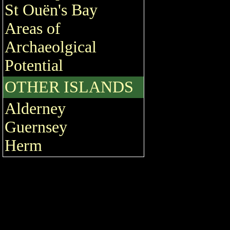
St Ouën's Bay
Areas of
Archaeolgical
Potential
OTHER ISLANDS
Alderney
Guernsey
Herm