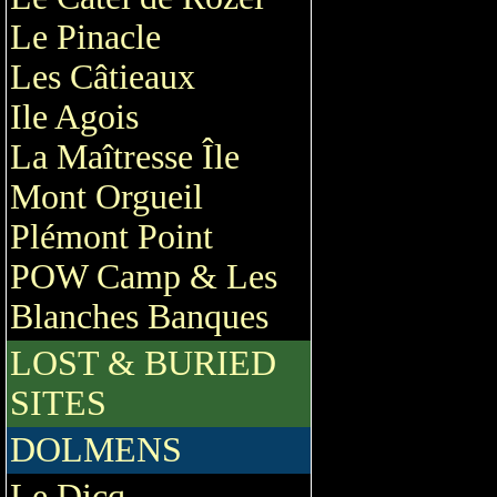
Le Pinacle
Les Câtieaux
Ile Agois
La Maîtresse Île
Mont Orgueil
Plémont Point
POW Camp & Les
Blanches Banques
LOST & BURIED
SITES
DOLMENS
Le Dicq