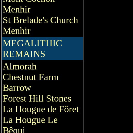
Menhir
St Brelade's Church
Menhir
MEGALITHIC
REMAINS
Almorah
Chestnut Farm
Barrow
Forest Hill Stones
La Hougue de Fôret
La Hougue Le
Bêqui