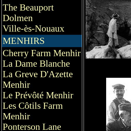
The Beauport
Dolmen
Ville-ès-Nouaux
MENHIRS
Cherry Farm Menhir
La Dame Blanche
La Greve D'Azette
Menhir
Le Prévôté Menhir
Les Côtils Farm
Menhir
Ponterson Lane