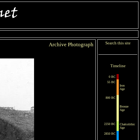
Search this site
Archive Photograph
Timeline
0 BC
55 BC
Iron
Age
800 BC
Bronze
Age
2250 BC
Chalcolithic
Age
2850 BC