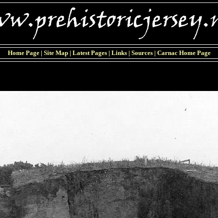
Home Page
|
Site Map
|
Latest Pages
|
Links
|
Sources
|
Carnac Home Page