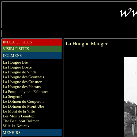
INDEX OF SITES
La Hougue Mauger
VISIBLE SITES
DOLMENS
La Hougue Bie
La Hougue Boëte
La Hougue de Vinde
La Hougue des Geonnais
La Hougue des Grosnez
La Hougue des Platons
La Pouquelaye de Faldouet
La Sergenté
Le Dolmen du Couperon
Le Dolmen du Mont Ubé
Le Mont de la Ville
Les Monts Grantez
The Beauport Dolmen
Ville-ès-Nouaux
MENHIRS