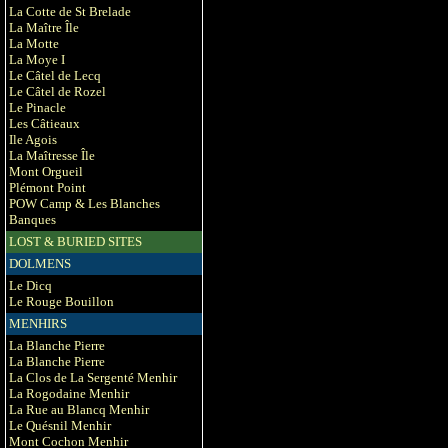
La Cotte de St Brelade
La Maître Île
La Motte
La Moye I
Le Câtel de Lecq
Le Câtel de Rozel
Le Pinacle
Les Câtieaux
Ile Agois
La Maîtresse Île
Mont Orgueil
Plémont Point
POW Camp & Les Blanches
Banques
LOST & BURIED SITES
DOLMENS
Le Dicq
Le Rouge Bouillon
MENHIRS
La Blanche Pierre
La Blanche Pierre
La Clos de La Sergenté Menhir
La Rogodaine Menhir
La Rue au Blancq Menhir
Le Quésnil Menhir
Mont Cochon Menhir