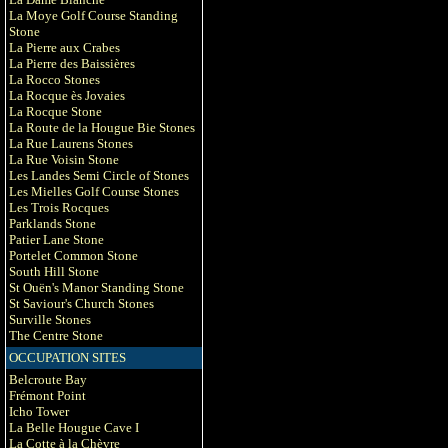
La Moye Golf Course Standing
Stone
La Pierre aux Crabes
La Pierre des Baissières
La Rocco Stones
La Rocque ès Jovaies
La Rocque Stone
La Route de la Hougue Bie Stones
La Rue Laurens Stones
La Rue Voisin Stone
Les Landes Semi Circle of Stones
Les Mielles Golf Course Stones
Les Trois Rocques
Parklands Stone
Patier Lane Stone
Portelet Common Stone
South Hill Stone
St Ouën's Manor Standing Stone
St Saviour's Church Stones
Surville Stones
The Centre Stone
OCCUPATION SITES
Belcroute Bay
Frémont Point
Icho Tower
La Belle Hougue Cave I
La Cotte à la Chèvre