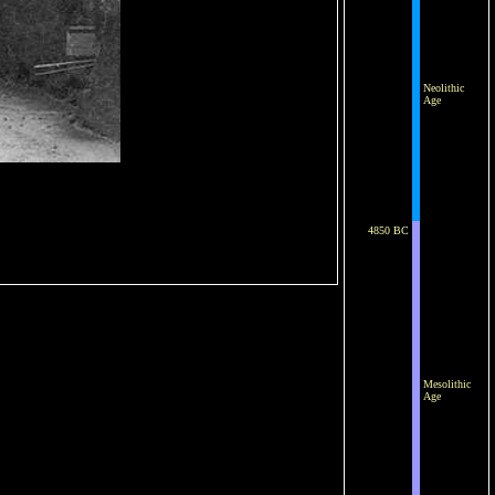
Neolithic
Age
4850 BC
Mesolithic
Age