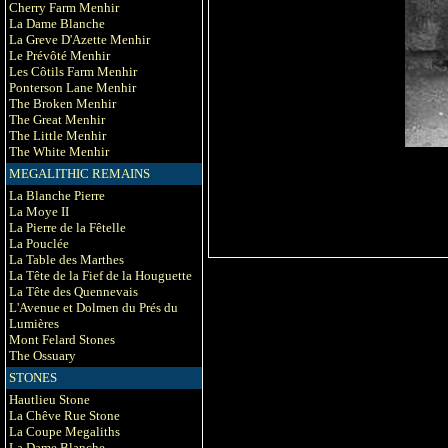
Cherry Farm Menhir
La Dame Blanche
La Greve D'Azette Menhir
Le Prévôté Menhir
Les Côtils Farm Menhir
Ponterson Lane Menhir
The Broken Menhir
The Great Menhir
The Little Menhir
The White Menhir
MEGALITHIC REMAINS
La Blanche Pierre
La Moye II
La Pierre de la Fêtelle
La Pouclée
La Table des Marthes
La Tête de la Fief de la Houguette
La Tête des Quennevais
L'Avenue et Dolmen du Prés du
Lumières
Mont Felard Stones
The Ossuary
STONES
Hautlieu Stone
La Chêve Rue Stone
La Coupe Megaliths
La Dame Blanche