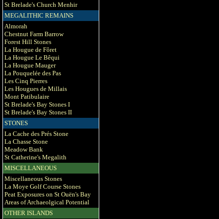
St Brelade's Church Menhir
MEGALITHIC REMAINS
Almorah
Chestnut Farm Barrow
Forest Hill Stones
La Hougue de Fôret
La Hougue Le Bêqui
La Hougue Mauger
La Pouquelée des Pas
Les Cinq Pierres
Les Hougues de Millais
Mont Patibulaire
St Brelade's Bay Stones I
St Brelade's Bay Stones II
STONES
La Cache des Prés Stone
La Chasse Stone
Meadow Bank
St Catherine's Megalith
MISCELLANEOUS
Miscellaneous Stones
La Moye Golf Course Stones
Peat Exposures on St Ouën's Bay
Areas of Archaeolgical Potential
OTHER ISLANDS