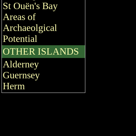
St Ouën's Bay
Areas of
Archaeolgical
Potential
OTHER ISLANDS
Alderney
Guernsey
Herm