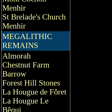
Menhir
St Brelade's Church
Menhir
MEGALITHIC
REMAINS
Almorah
Chestnut Farm
Barrow
Forest Hill Stones
La Hougue de Fôret
La Hougue Le
Bêqui