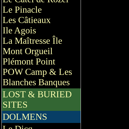
Le Pinacle
Les Câtieaux
Ile Agois
La Maîtresse Île
Mont Orgueil
Plémont Point
POW Camp & Les
Blanches Banques
LOST & BURIED
SITES
DOLMENS
Le Dicq