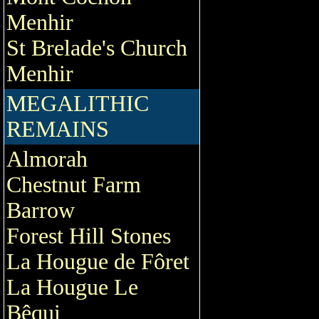
Menhir
St Brelade's Church
Menhir
MEGALITHIC
REMAINS
Almorah
Chestnut Farm
Barrow
Forest Hill Stones
La Hougue de Fôret
La Hougue Le
Bêqui