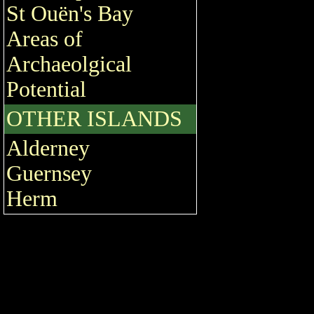
St Ouën's Bay
Areas of
Archaeolgical
Potential
OTHER ISLANDS
Alderney
Guernsey
Herm