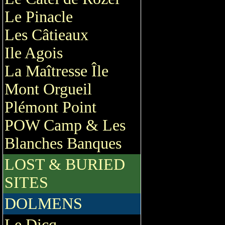
Le Pinacle
Les Câtieaux
Ile Agois
La Maîtresse Île
Mont Orgueil
Plémont Point
POW Camp & Les
Blanches Banques
LOST & BURIED
SITES
DOLMENS
Le Dicq