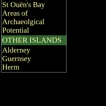
St Ouën's Bay
Areas of
Archaeolgical
Potential
OTHER ISLANDS
Alderney
Guernsey
Herm