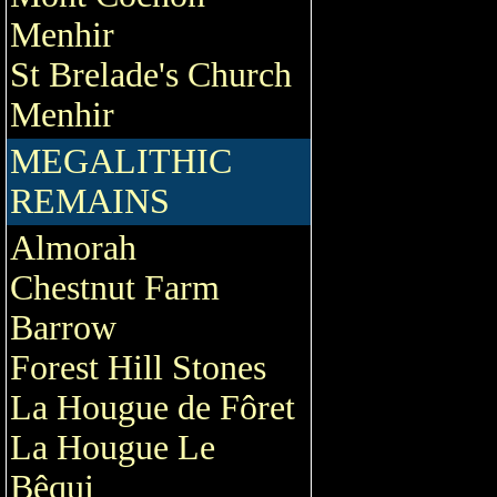
Menhir
St Brelade's Church
Menhir
MEGALITHIC
REMAINS
Almorah
Chestnut Farm
Barrow
Forest Hill Stones
La Hougue de Fôret
La Hougue Le
Bêqui