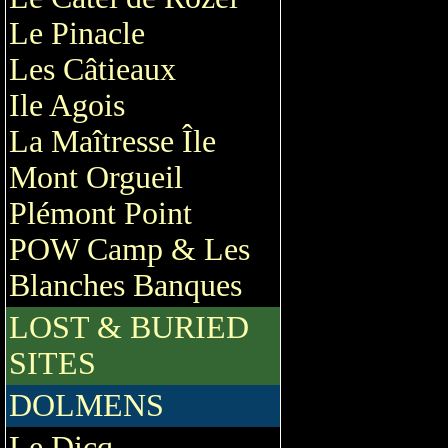
Le Pinacle
Les Câtieaux
Ile Agois
La Maîtresse Île
Mont Orgueil
Plémont Point
POW Camp & Les
Blanches Banques
LOST & BURIED
SITES
DOLMENS
Le Dicq