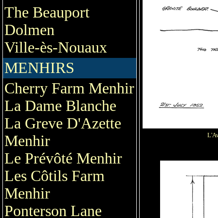
The Beauport
Dolmen
Ville-ès-Nouaux
MENHIRS
Cherry Farm Menhir
La Dame Blanche
La Greve D'Azette
L'A
Menhir
Le Prévôté Menhir
Les Côtils Farm
Menhir
Ponterson Lane