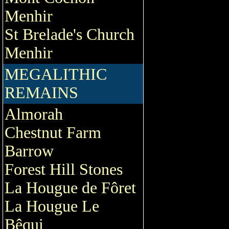
Menhir
St Brelade's Church
Menhir
MEGALITHIC
REMAINS
Almorah
Chestnut Farm
Barrow
Forest Hill Stones
La Hougue de Fôret
La Hougue Le
Bêqui