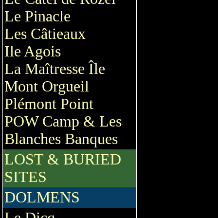
Le Pinacle
Les Câtieaux
Ile Agois
La Maîtresse Île
Mont Orgueil
Plémont Point
POW Camp & Les
Blanches Banques
LOST & BURIED
SITES
DOLMENS
Le Dicq