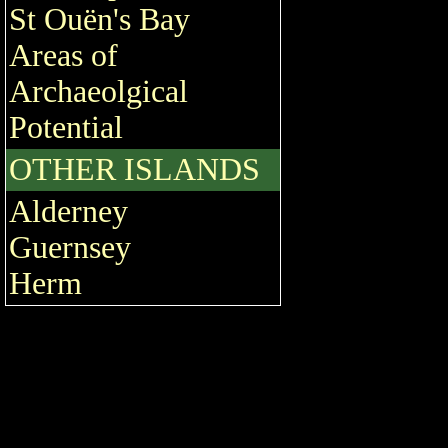
St Ouën's Bay
Areas of
Archaeolgical
Potential
OTHER ISLANDS
Alderney
Guernsey
Herm