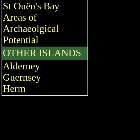
St Ouën's Bay
Areas of
Archaeolgical
Potential
OTHER ISLANDS
Alderney
Guernsey
Herm