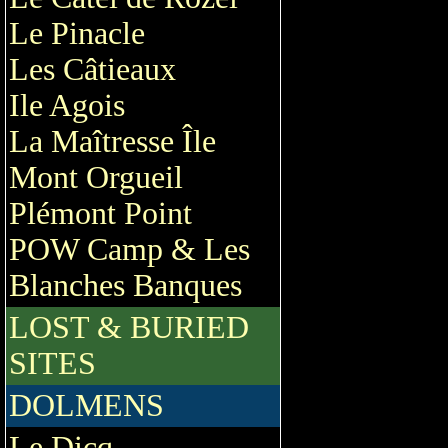
Le Pinacle
Les Câtieaux
Ile Agois
La Maîtresse Île
Mont Orgueil
Plémont Point
POW Camp & Les
Blanches Banques
LOST & BURIED
SITES
DOLMENS
Le Dicq