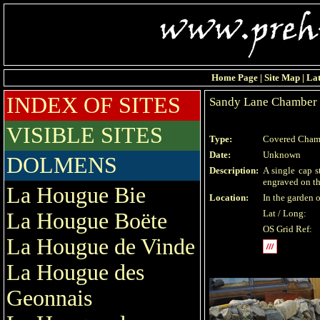
Home Page
|
Site Map
|
Lat
INDEX OF SITES
Sandy Lane Chamber
VISIBLE SITES
Type:
Covered Cham
Date:
Unknown
DOLMENS
Description:
A single cap 
engraved on th
La Hougue Bie
Location:
In the garden 
Lat / Long:
La Hougue Boëte
OS Grid Ref:
La Hougue de Vinde
La Hougue des
Geonnais