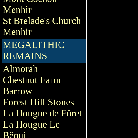
Menhir
St Brelade's Church
Menhir
MEGALITHIC
REMAINS
Almorah
Chestnut Farm
Barrow
Forest Hill Stones
La Hougue de Fôret
La Hougue Le
Bêqui