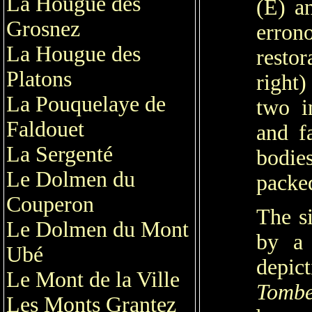
La Hougue des
(E) a
Grosnez
erro
La Hougue des
restor
Platons
right)
La Pouquelaye de
two i
Faldouet
and fa
La Sergenté
bodie
Le Dolmen du
packed
Couperon
The si
Le Dolmen du Mont
by a 
Ubé
depic
Le Mont de la Ville
Tombe
Les Monts Grantez