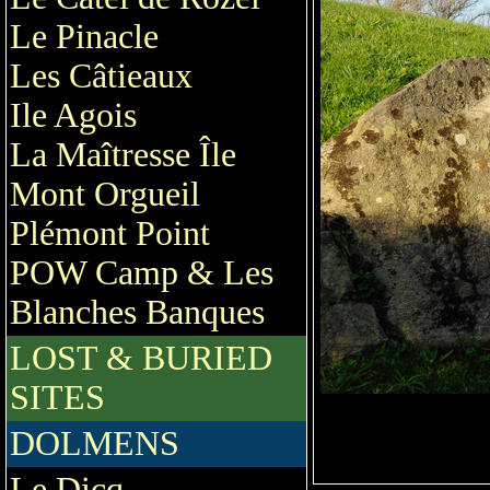
Le Pinacle
Les Câtieaux
Ile Agois
La Maîtresse Île
Mont Orgueil
Plémont Point
POW Camp & Les
Blanches Banques
LOST & BURIED
SITES
DOLMENS
Le Dicq