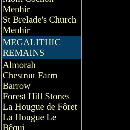
Menhir
St Brelade's Church
Menhir
MEGALITHIC
REMAINS
Almorah
Chestnut Farm
Barrow
Forest Hill Stones
La Hougue de Fôret
La Hougue Le
Bêqui