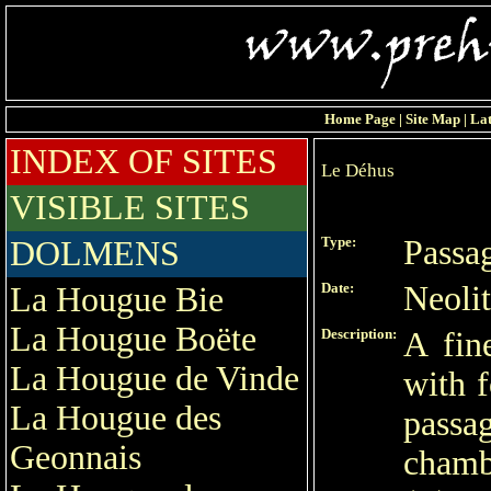
Home Page
|
Site Map
|
Lat
INDEX OF SITES
Le Déhus
VISIBLE SITES
Type:
Passa
DOLMENS
Date:
Neolit
La Hougue Bie
La Hougue Boëte
Description:
A fin
La Hougue de Vinde
with f
La Hougue des
passa
Geonnais
chamb