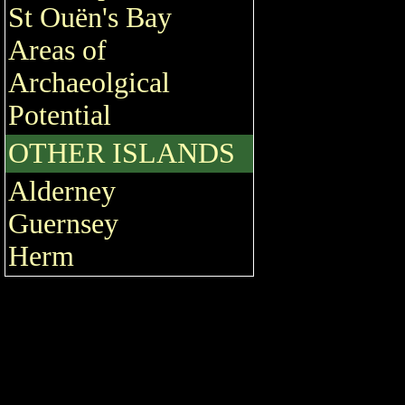
St Ouën's Bay
Areas of
Archaeolgical
Potential
OTHER ISLANDS
Alderney
Guernsey
Herm