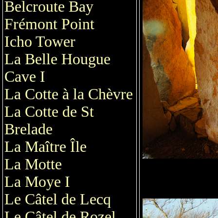
Belcroute Bay
Frémont Point
Icho Tower
La Belle Hougue
Cave I
La Cotte à la Chèvre
La Cotte de St
Brelade
La Maître Île
La Motte
La Moye I
Le Câtel de Lecq
Le Câtel de Rozel