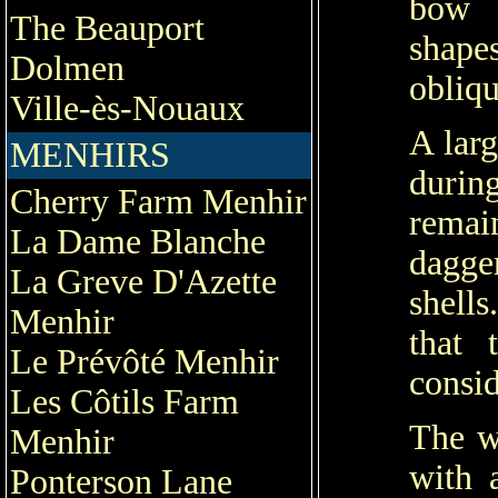
bow 
The Beauport
shape
Dolmen
obliqu
Ville-ès-Nouaux
A larg
MENHIRS
duri
Cherry Farm Menhir
remai
La Dame Blanche
dagge
La Greve D'Azette
shell
Menhir
that 
Le Prévôté Menhir
consid
Les Côtils Farm
The w
Menhir
with 
Ponterson Lane