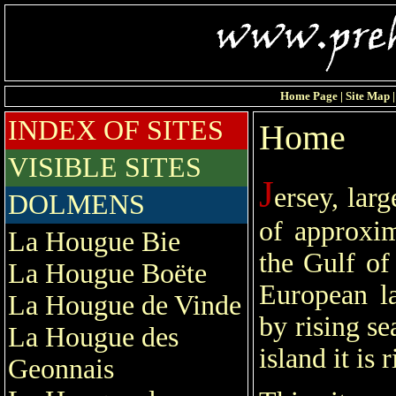
Home Page
|
Site Map
INDEX OF SITES
Home
VISIBLE SITES
J
ersey, lar
DOLMENS
of approxim
La Hougue Bie
the Gulf of
La Hougue Boëte
European l
La Hougue de Vinde
by rising se
La Hougue des
island it is 
Geonnais