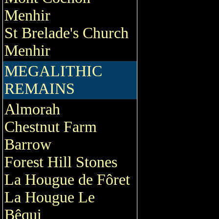
Menhir
St Brelade's Church
Menhir
MEGALITHIC
REMAINS
Almorah
Chestnut Farm
Barrow
Forest Hill Stones
La Hougue de Fôret
La Hougue Le
Bêqui