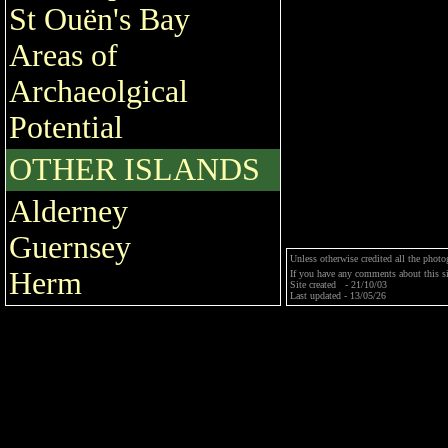
St Ouën's Bay
Areas of
Archaeolgical
Potential
OTHER ISLANDS
Alderney
Guernsey
Unless otherwise credited all the phot
Herm
If you have any comments about this si
Site created - 21/10/03
Last updated - 13/05/26