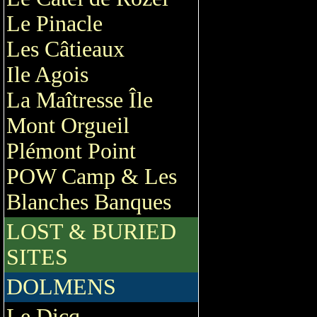
Le Pinacle
Les Câtieaux
Ile Agois
La Maîtresse Île
Mont Orgueil
Plémont Point
POW Camp & Les
Blanches Banques
LOST & BURIED
SITES
DOLMENS
Le Dicq