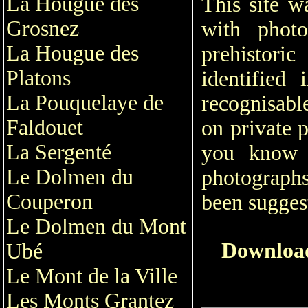
La Hougue des
This site w
Grosnez
with phot
La Hougue des
prehistori
Platons
identified 
La Pouquelaye de
recognisabl
Faldouet
on private p
La Sergenté
you know 
Le Dolmen du
photographs
Couperon
been suggest
Le Dolmen du Mont
Download
Ubé
Le Mont de la Ville
Les Monts Grantez