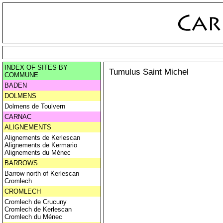
INDEX OF SITES BY
Tumulus Saint Michel
COMMUNE
BADEN
DOLMENS
Dolmens de Toulvern
CARNAC
ALIGNEMENTS
Alignements de Kerlescan
Alignements de Kermario
Alignements du Ménec
BARROWS
Barrow north of Kerlescan
Cromlech
CROMLECH
Cromlech de Crucuny
Cromlech de Kerlescan
Cromlech du Ménec