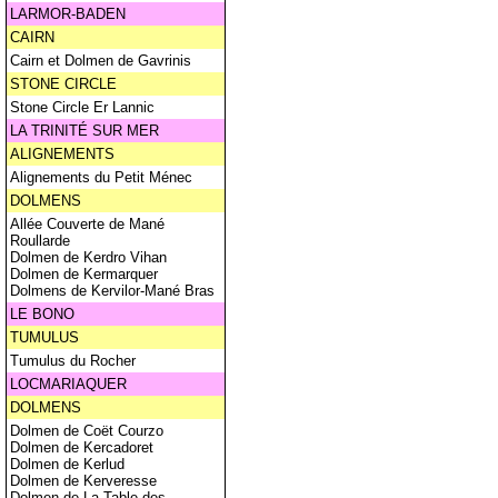
LARMOR-BADEN
CAIRN
Cairn et Dolmen de Gavrinis
STONE CIRCLE
Stone Circle Er Lannic
LA TRINITÉ SUR MER
ALIGNEMENTS
Alignements du Petit Ménec
DOLMENS
Allée Couverte de Mané
Roullarde
Dolmen de Kerdro Vihan
Dolmen de Kermarquer
Dolmens de Kervilor-Mané Bras
LE BONO
TUMULUS
Tumulus du Rocher
LOCMARIAQUER
DOLMENS
Dolmen de Coët Courzo
Dolmen de Kercadoret
Dolmen de Kerlud
Dolmen de Kerveresse
Dolmen de La Table des