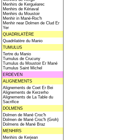
Menhirs de Kerguéarec
Menhirs de Kériaval
Menhirs du Moustoir
Menhir in Mané-Roc'h
Menhir near Dolmen de Clud Er
Yer
QUADRILATÈRE
Quadrilatère du Manio
TUMULUS
Tertre du Manio
Tumulus de Crucuny
Tumulus du Moustoir Er Mané
Tumulus Saint Michel
ERDEVEN
ALIGNEMENTS
Alignements de Coet Er Bei
Alignements de Kerzerho
Alignements de La Table du
Sacrifice
DOLMENS
Dolmen de Mané Croc'h
Dolmen de Mané Croc'h (Groh)
Dolmens de Mané Braz
MENHIRS
Menhirs de Kerjean