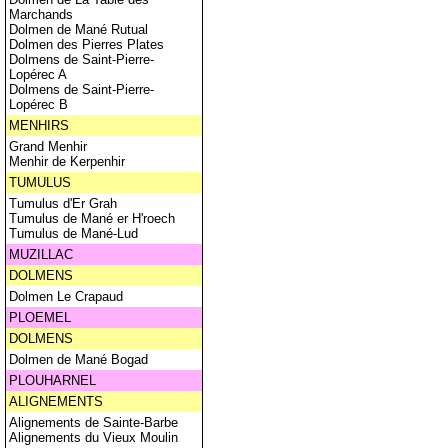
Marchands
Dolmen de Mané Rutual
Dolmen des Pierres Plates
Dolmens de Saint-Pierre-
Lopérec A
Dolmens de Saint-Pierre-
Lopérec B
MENHIRS
Grand Menhir
Menhir de Kerpenhir
TUMULUS
Tumulus d'Er Grah
Tumulus de Mané er H'roech
Tumulus de Mané-Lud
MUZILLAC
DOLMENS
Dolmen Le Crapaud
PLOEMEL
DOLMENS
Dolmen de Mané Bogad
PLOUHARNEL
ALIGNEMENTS
Alignements de Sainte-Barbe
Alignements du Vieux Moulin