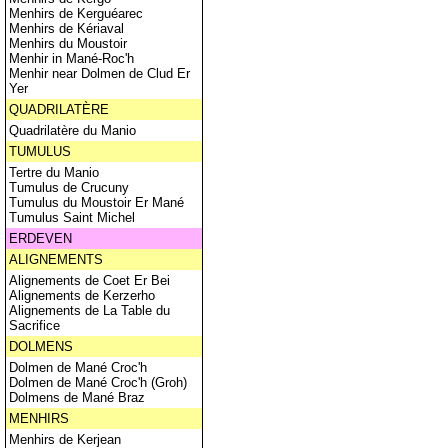
Menhirs de Kerguéarec
Menhirs de Kériaval
Menhirs du Moustoir
Menhir in Mané-Roc'h
Menhir near Dolmen de Clud Er
Yer
QUADRILATÈRE
Quadrilatère du Manio
TUMULUS
Tertre du Manio
Tumulus de Crucuny
Tumulus du Moustoir Er Mané
Tumulus Saint Michel
ERDEVEN
ALIGNEMENTS
Alignements de Coet Er Bei
Alignements de Kerzerho
Alignements de La Table du
Sacrifice
DOLMENS
Dolmen de Mané Croc'h
Dolmen de Mané Croc'h (Groh)
Dolmens de Mané Braz
MENHIRS
Menhirs de Kerjean