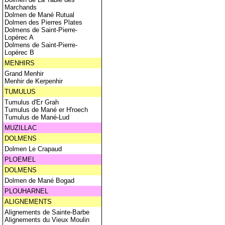
Marchands
Dolmen de Mané Rutual
Dolmen des Pierres Plates
Dolmens de Saint-Pierre-
Lopérec A
Dolmens de Saint-Pierre-
Lopérec B
MENHIRS
Grand Menhir
Menhir de Kerpenhir
TUMULUS
Tumulus d'Er Grah
Tumulus de Mané er H'roech
Tumulus de Mané-Lud
MUZILLAC
DOLMENS
Dolmen Le Crapaud
PLOEMEL
DOLMENS
Dolmen de Mané Bogad
PLOUHARNEL
ALIGNEMENTS
Alignements de Sainte-Barbe
Alignements du Vieux Moulin