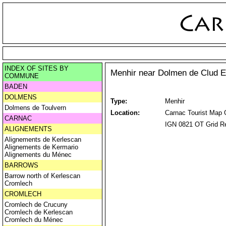
INDEX OF SITES BY
Menhir near Dolmen de Clud E
COMMUNE
BADEN
DOLMENS
Type:
Menhir
Dolmens de Toulvern
Location:
Carnac Tourist Map 
CARNAC
IGN 0821 OT Grid Re
ALIGNEMENTS
Alignements de Kerlescan
Alignements de Kermario
Alignements du Ménec
BARROWS
Barrow north of Kerlescan
Cromlech
CROMLECH
Cromlech de Crucuny
Cromlech de Kerlescan
Cromlech du Ménec