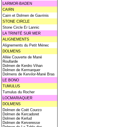
LARMOR-BADEN
CAIRN
Cairn et Dolmen de Gavrinis
STONE CIRCLE
Stone Circle Er Lannic
LA TRINITÉ SUR MER
ALIGNEMENTS
Alignements du Petit Ménec
DOLMENS
Allée Couverte de Mané
Roullarde
Dolmen de Kerdro Vihan
Dolmen de Kermarquer
Dolmens de Kervilor-Mané Bras
LE BONO
TUMULUS
Tumulus du Rocher
LOCMARIAQUER
DOLMENS
Dolmen de Coët Courzo
Dolmen de Kercadoret
Dolmen de Kerlud
Dolmen de Kerveresse
Dolmen de La Table des