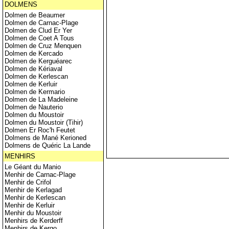
DOLMENS
Dolmen de Beaumer
Dolmen de Carnac-Plage
Dolmen de Clud Er Yer
Dolmen de Coet A Tous
Dolmen de Cruz Menquen
Dolmen de Kercado
Dolmen de Kerguéarec
Dolmen de Kériaval
Dolmen de Kerlescan
Dolmen de Kerluir
Dolmen de Kermario
Dolmen de La Madeleine
Dolmen de Nauterio
Dolmen du Moustoir
Dolmen du Moustoir (Tihir)
Dolmen Er Roc'h Feutet
Dolmens de Mané Kerioned
Dolmens de Quéric La Lande
MENHIRS
Le Géant du Manio
Menhir de Carnac-Plage
Menhir de Crifol
Menhir de Kerlagad
Menhir de Kerlescan
Menhir de Kerluir
Menhir du Moustoir
Menhirs de Kerderff
Menhirs de Kergo