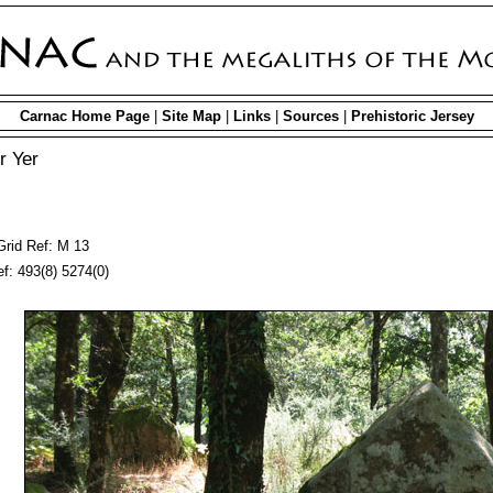
Carnac Home Page
|
Site Map
|
Links
|
Sources
|
Prehistoric Jersey
r Yer
Grid Ref: M 13
f: 493(8) 5274(0)