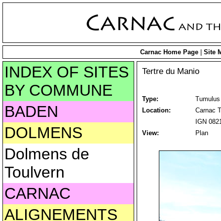
Carnac Home Page
|
Site 
INDEX OF SITES
Tertre du Manio
BY COMMUNE
Type:
Tumulus
BADEN
Location:
Carnac T
IGN 0821
DOLMENS
View:
Plan
Dolmens de
Toulvern
CARNAC
ALIGNEMENTS